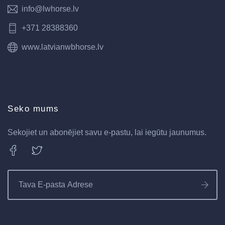
info@lwhorse.lv
+371 28388360
www.latvianwbhorse.lv
Seko mums
Sekojiet un abonējiet savu e-pastu, lai iegūtu jaunumus.