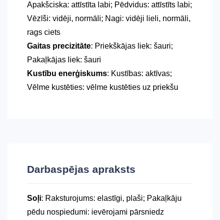
Apakšciska: attīstīta labi; Pēdvidus: attīstīts labi;
Vēzīši: vidēji, normāli; Nagi: vidēji lieli, normāli,
rags ciets
Gaitas precizitāte
: Priekškājas liek: šauri;
Pakaļkājas liek: šauri
Kustību enerģiskums
: Kustības: aktīvas;
Vēlme kustēties: vēlme kustēties uz priekšu
Darbaspējas apraksts
Soļi
: Raksturojums: elastīgi, plaši; Pakaļkāju
pēdu nospiedumi: ievērojami pārsniedz