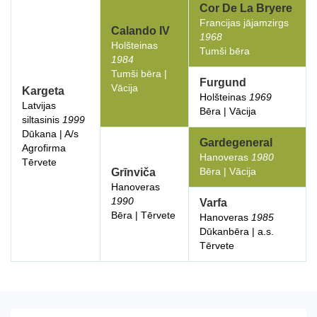
Cor De La Bryere
Francijas jājamzirgs
Calando IV
1968
Holšteinas
Tumši bēra
1984
Tumši bēra |
Furgund
Vācija
Kargeta
Holšteinas
1969
Latvijas
Bēra | Vācija
siltasinis
1999
Dūkana | A/s
Gardegeneral
Agrofirma
Hanoveras
1980
Tērvete
Bēra | Vācija
Grīnviča
Hanoveras
1990
Varfa
Bēra | Tērvete
Hanoveras
1985
Dūkanbēra | a.s.
Tērvete