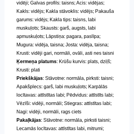
vidēji; Galvas profils: taisns; Acis: vidējas;
Kakls: vidējs; Kakla stāvoklis: vidējs; Pakauša
garums: vidējs; Kakla tips: taisns, labi
muskuļots; Skausts: garš, augsts, labi
apmuskuļots; Lāpstiņa: pagara, paslīpa;
Mugura: vidēja, taisna; Josta: vidēja, taisna;
Krusti: vidēji gari, normāli, ovāli, asti nes taisni
Ķermeņa platums
: Krūšu kurvis: plats, dziļš;
Krusti: plati
Priekškājas
: Stāvotne: normāla, pirksti: taisni;
Apakšplecs: garš, labi muskuļots; Karpālās
locītavas: attīstītas labi; Pēdvidus: attīstīts labi;
Vēzīši: vidēji, normāli; Stiegras: attīstītas labi;
Nagi: vidēji, normāli, rags ciets
Pakaļkājas
: Stāvotne: normāla, pirksti taisni;
Lecamās locītavas: attīstītas labi, mitrumi;