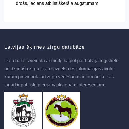
drošs, lēciens atbilst šķēršļa augstumam
Latvijas šķirnes zirgu datubāze
Datu bāze izveidota ar mērķi kalpot par Latvijā reģistrēto
un dzimušo zirgu ticams izcelsmes informācijas avotu,
kuram pievienota arī zirgu vērtēšanas informācija, kas
tagad ir publiski pieejama ikvienam interesentam.