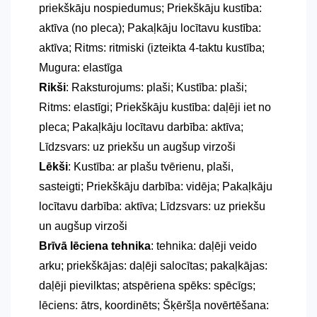
priekškāju nospiedumus; Priekškāju kustība:
aktīva (no pleca); Pakaļkāju locītavu kustība:
aktīva; Ritms: ritmiski (izteikta 4-taktu kustība;
Mugura: elastīga
Rikši
: Raksturojums: plaši; Kustība: plaši;
Ritms: elastīgi; Priekškāju kustība: daļēji iet no
pleca; Pakaļkāju locītavu darbība: aktīva;
Līdzsvars: uz priekšu un augšup virzoši
Lēkši
: Kustība: ar plašu tvērienu, plaši,
sasteigti; Priekškāju darbība: vidēja; Pakaļkāju
locītavu darbība: aktīva; Līdzsvars: uz priekšu
un augšup virzoši
Brīvā lēciena tehnika
: tehnika: daļēji veido
arku; priekškājas: daļēji salocītas; pakaļkājas:
daļēji pievilktas; atspēriena spēks: spēcīgs;
lēciens: ātrs, koordinēts; Šķēršļa novērtēšana: