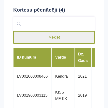
Kortess
pēcnācēji (4)
Meklēt
Dz.
ID numurs
Vārds
Šķirne
Gads
Latvija
LV001000008466
Kendra
2021
siltasin
KISS
Latvija
LV001900003115
2019
ME KK
siltasin