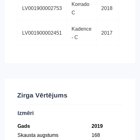
Korrado
Latvija
LV001900002753
2018
C
siltasin
Kadence
Latvija
LV001900002451
2017
- C
siltasin
Zirga Vērtējums
Izmēri
Gads
2019
Skausta augstums
168