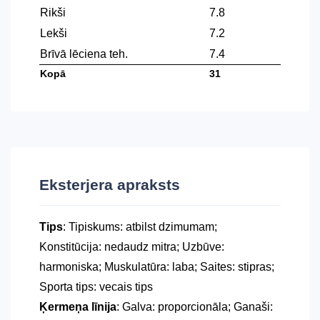
Rikši
7.8
Lekši
7.2
Brīvā lēciena teh.
7.4
Kopā
31
Eksterjera apraksts
Tips
: Tipiskums: atbilst dzimumam;
Konstitūcija: nedaudz mitra; Uzbūve:
harmoniska; Muskulatūra: laba; Saites: stipras;
Sporta tips: vecais tips
Ķermeņa līnija
: Galva: proporcionāla; Ganaši: