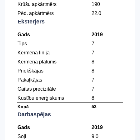
Krūšu apkārtmērs
190
Pēd. apkārtmērs
22.0
Eksterjers
Gads
2019
Tips
7
Ķermeņa līnija
7
Ķermeņa platums
8
Priekškājas
8
Pakaļkājas
7
Gaitas precizitāte
7
Kustību enerģiskums
8
Kopā
53
Darbaspējas
Gads
2019
Soļi
9.0