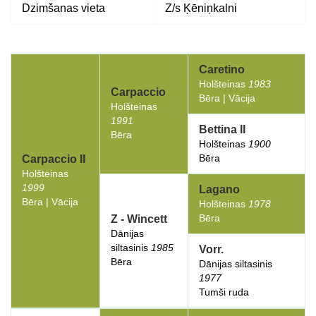
Dzimšanas vieta
Z/s Ķēniņkalni
Caretino
Holšteinas
1983
Carpaccio
Bēra | Vācija
Holšteinas
1991
Bettina II
Bēra
Holšteinas
1900
Bēra
Carpaccio II
Holšteinas
1999
Lagano
Bēra | Vācija
Holšteinas
1978
Bēra
Z - Wincett
Dānijas
siltasinis
1985
Vorr.
Bēra
Dānijas siltasinis
1977
Tumši ruda