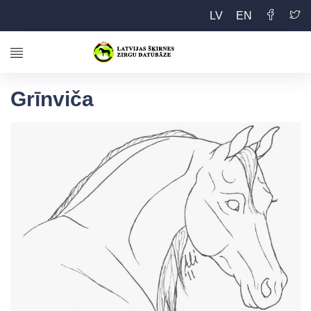
LV
EN
Grīnviča