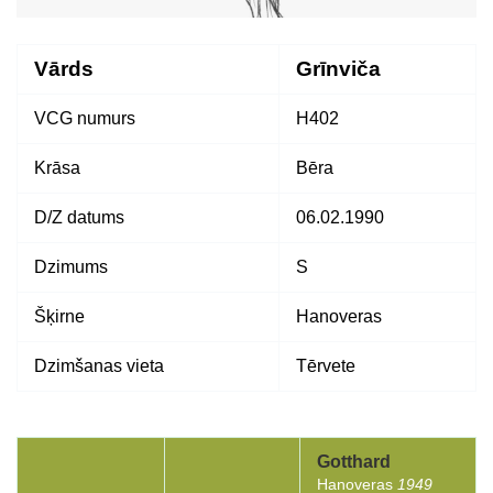
Vārds
Grīnviča
VCG numurs
H402
Krāsa
Bēra
D/Z datums
06.02.1990
Dzimums
S
Šķirne
Hanoveras
Dzimšanas vieta
Tērvete
Gotthard
Hanoveras
1949