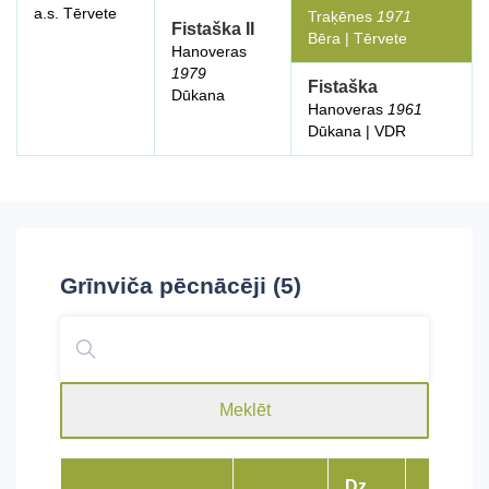
a.s. Tērvete
Traķēnes
1971
Fistaška II
Bēra | Tērvete
Hanoveras
1979
Fistaška
Dūkana
Hanoveras
1961
Dūkana | VDR
Grīnviča
pēcnācēji (5)
Meklēt
Dz.