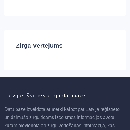
Zirga Vērtējums
Latvijas šķirnes zirgu datubāze
Datu bāze izveidota ar mērķi kalpot par Latvijā reģistrēto
un dzimušo zirgu ticams izcelsmes informācijas avotu,
kuram pievienota arī zirgu vērtēšanas informācija, kas