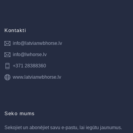
Kontakti
info@latvianwbhorse.lv
info@lwhorse.lv
+371 28388360
www.latvianwbhorse.lv
Seko mums
Sekojiet un abonējiet savu e-pastu, lai iegūtu jaunumus.