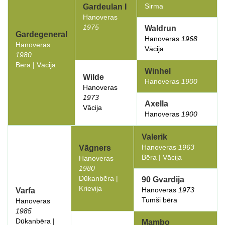
Sirma
Gardeulan I
Hanoveras
1975
Waldrun
Gardegeneral
Hanoveras
1968
Hanoveras
Vācija
1980
Bēra | Vācija
Winhel
Wilde
Hanoveras
1900
Hanoveras
1973
Axella
Vācija
Hanoveras
1900
Valerik
Hanoveras
1963
Vāgners
Bēra | Vācija
Hanoveras
1980
Dūkanbēra |
90 Gvardija
Krievija
Hanoveras
1973
Varfa
Tumši bēra
Hanoveras
1985
Dūkanbēra |
Mambo