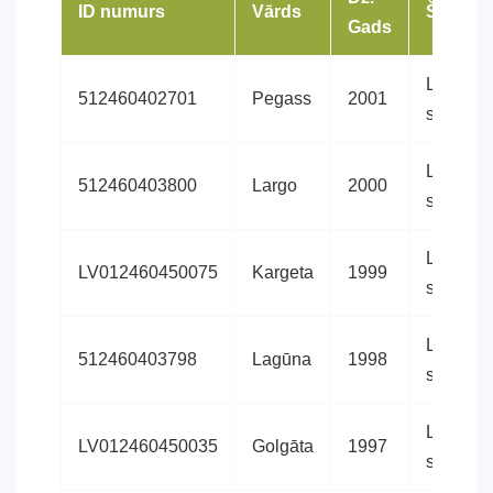
ID numurs
Vārds
Šķirne
Gads
Latvijas
512460402701
Pegass
2001
siltasini
Latvijas
512460403800
Largo
2000
siltasini
Latvijas
LV012460450075
Kargeta
1999
siltasini
Latvijas
512460403798
Lagūna
1998
siltasini
Latvijas
LV012460450035
Golgāta
1997
siltasini