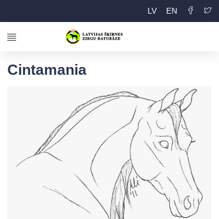
LV
EN
Cintamania