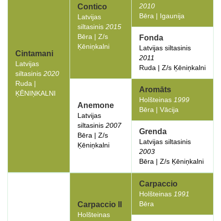
2010
Contico
Bēra | Igaunija
Latvijas
siltasinis
2015
Bēra | Z/s
Fonda
Ķēniņkalni
Latvijas siltasinis
Cintamani
2011
Latvijas
Ruda | Z/s Ķēniņkalni
siltasinis
2020
Ruda |
Aromāts
ĶĒNIŅKALNI
Holšteinas
1999
Anemone
Bēra | Vācija
Latvijas
siltasinis
2007
Grenda
Bēra | Z/s
Latvijas siltasinis
Ķēniņkalni
2003
Bēra | Z/s Ķēniņkalni
Carpaccio
Holšteinas
1991
Bēra
Carpaccio II
Holšteinas