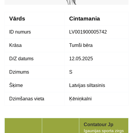
Vārds
Cintamania
ID numurs
LV001900005742
Krāsa
Tumši bēra
D/Z datums
12.05.2025
Dzimums
S
Šķirne
Latvijas siltasinis
Dzimšanas vieta
Ķēniņkalni
Contatour Jp
Igaunijas sporta zirgs