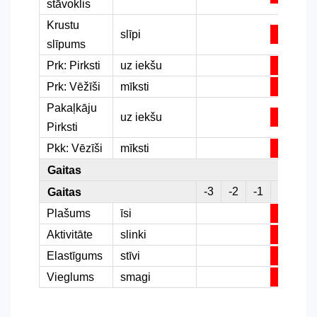
stāvoklis
Krustu
slīpi
slīpums
Prk: Pirksti
uz iekšu
Prk: Vēžīši
mīksti
Pakaļkāju
uz iekšu
Pirksti
Pkk: Vēzīši
mīksti
Gaitas
-3
-2
-1
0
1
Gaitas
Plašums
īsi
Aktivitāte
slinki
Elastīgums
stīvi
Vieglums
smagi