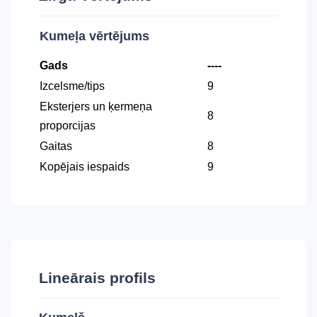
Kumeļa vērtējums
Gads
----
Izcelsme/tips
9
Eksterjers un ķermeņa
8
proporcijas
Gaitas
8
Kopējais iespaids
9
Lineārais profils