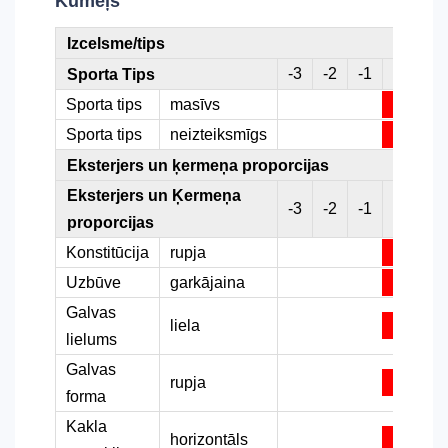
Kumeļš
Izcelsme/tips
-3
-2
-1
0
1
Sporta Tips
Sporta tips
masīvs
Sporta tips
neizteiksmīgs
Eksterjers un ķermeņa proporcijas
Eksterjers un Ķermeņa
-3
-2
-1
0
1
proporcijas
Konstitūcija
rupja
Uzbūve
garkājaina
Galvas
liela
lielums
Galvas
rupja
forma
Kakla
horizontāls