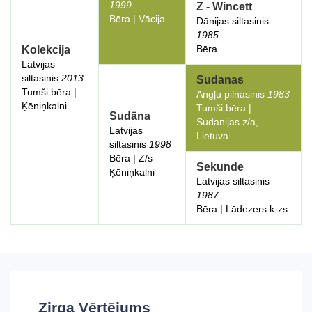
1999
Z - Wincett
Bēra | Vācija
Dānijas siltasinis
1985
Bēra
Kolekcija
Latvijas
siltasinis
2013
Sudanas
Tumši bēra |
Angļu pilnasinis
1983
Ķēniņkalni
Tumši bēra |
Sudāna
Sudanijas z/a,
Latvijas
Lietuva
siltasinis
1998
Bēra | Z/s
Sekunde
Ķēniņkalni
Latvijas siltasinis
1987
Bēra | Lādezers k-zs
Zirga Vērtējums