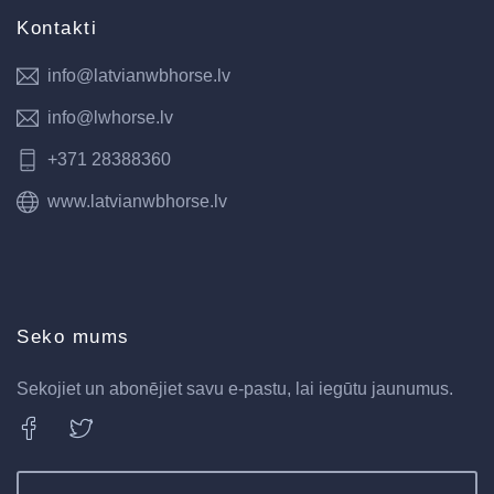
Kontakti
info@latvianwbhorse.lv
info@lwhorse.lv
+371 28388360
www.latvianwbhorse.lv
Seko mums
Sekojiet un abonējiet savu e-pastu, lai iegūtu jaunumus.