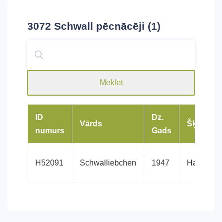
3072 Schwall
pēcnācēji (1)
Meklēt
ID
Dz.
Vārds
Šķirne
numurs
Gads
H52091
Schwalliebchen
1947
Hanovera