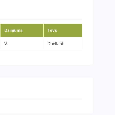
Dzimums
Tēvs
V
Duellant