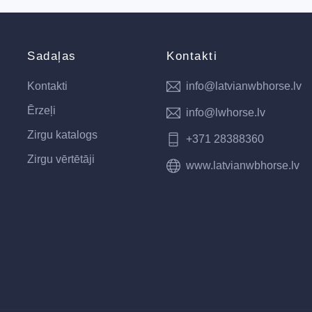
Sadaļas
Kontakti
Kontakti
info@latvianwbhorse.lv
Ērzeļi
info@lwhorse.lv
Zirgu katalogs
+371 28388360
Zirgu vērtētāji
www.latvianwbhorse.lv