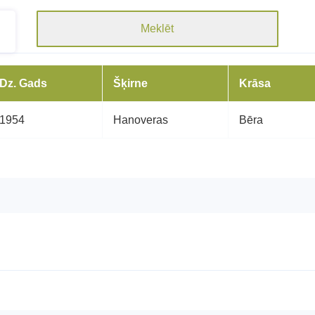
Meklēt
Dz. Gads
Šķirne
Krāsa
1954
Hanoveras
Bēra