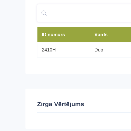
ID numurs
Vārds
2410H
Duo
Zirga Vērtējums