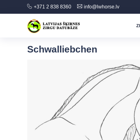
+371 2 838 8360
info@lwhorse.lv
Z
Schwalliebchen