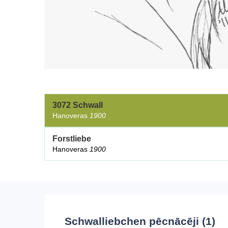
3072 Schwall
Hanoveras
1900
Forstliebe
Hanoveras
1900
Schwalliebchen
pēcnācēji (1)