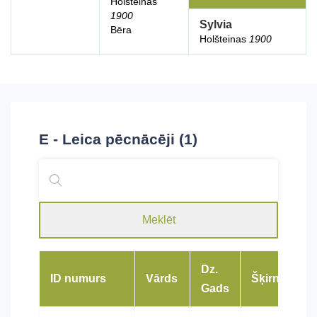
Holšteinas
1900
Sylvia
Bēra
Holšteinas
1900
E - Leica
pēcnācēji (1)
Meklēt
Dz.
ID numurs
Vārds
Šķirne
Gads