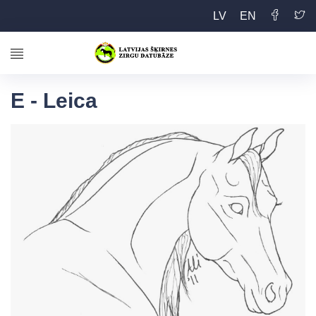
LV
EN
E - Leica