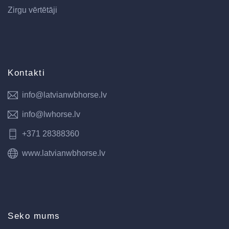
Zirgu vērtētāji
Kontakti
info@latvianwbhorse.lv
info@lwhorse.lv
+371 28388360
www.latvianwbhorse.lv
Seko mums