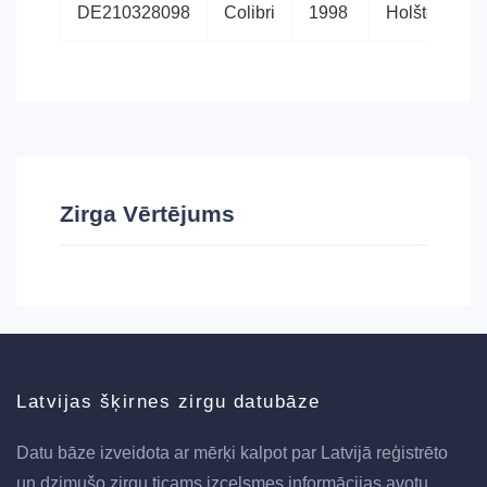
DE210328098
Colibri
1998
Holšteinas
Zirga Vērtējums
Latvijas šķirnes zirgu datubāze
Datu bāze izveidota ar mērķi kalpot par Latvijā reģistrēto
un dzimušo zirgu ticams izcelsmes informācijas avotu,