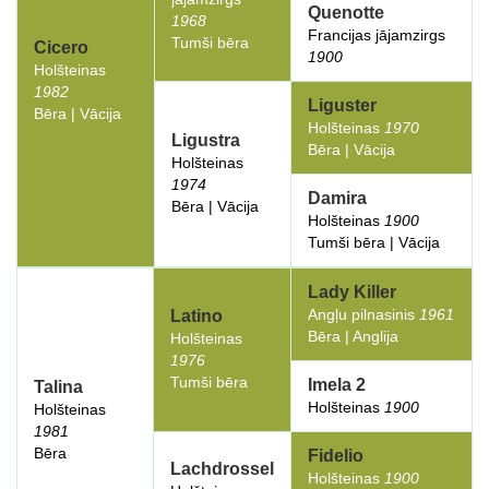
Quenotte
1968
Francijas jājamzirgs
Tumši bēra
Cicero
1900
Holšteinas
1982
Liguster
Bēra | Vācija
Holšteinas
1970
Ligustra
Bēra | Vācija
Holšteinas
1974
Damira
Bēra | Vācija
Holšteinas
1900
Tumši bēra | Vācija
Lady Killer
Angļu pilnasinis
1961
Latino
Bēra | Anglija
Holšteinas
1976
Tumši bēra
Imela 2
Talina
Holšteinas
1900
Holšteinas
1981
Bēra
Fidelio
Lachdrossel
Holšteinas
1900