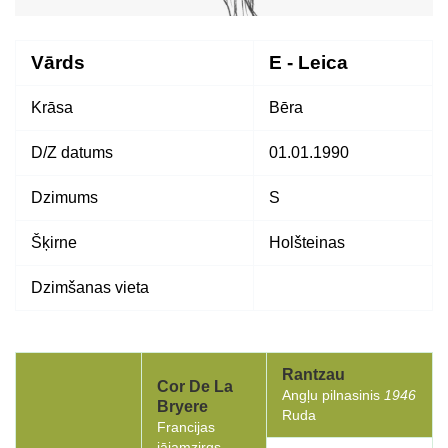
Vārds
E - Leica
Krāsa
Bēra
D/Z datums
01.01.1990
Dzimums
S
Šķirne
Holšteinas
Dzimšanas vieta
Rantzau
Cor De La
Angļu pilnasinis
1946
Bryere
Ruda
Francijas
jājamzirgs