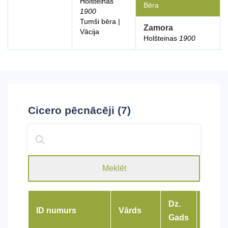
Holšteinas
Bēra
1900
Tumši bēra |
Zamora
Vācija
Holšteinas
1900
Cicero
pēcnācēji (7)
Meklēt
Dz.
ID numurs
Vārds
Šķirn
Gads