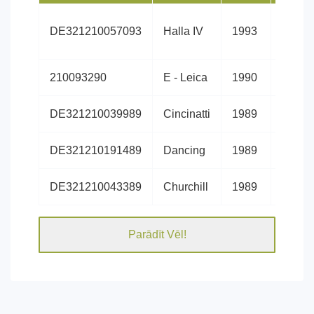
DE321210057093
Halla IV
1993
Holšte
210093290
E - Leica
1990
Holšte
DE321210039989
Cincinatti
1989
Holšte
DE321210191489
Dancing
1989
Holšte
DE321210043389
Churchill
1989
Holšte
Parādīt Vēl!