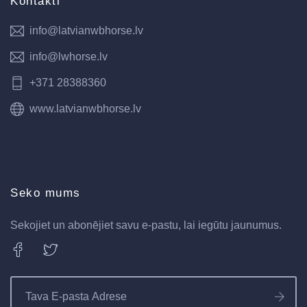
Kontakti
info@latvianwbhorse.lv
info@lwhorse.lv
+371 28388360
www.latvianwbhorse.lv
Seko mums
Sekojiet un abonējiet savu e-pastu, lai iegūtu jaunumus.