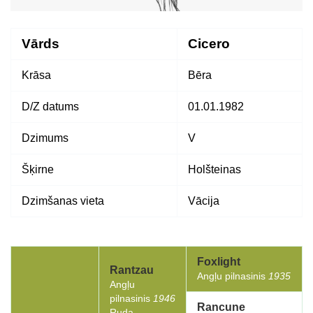
Vārds
Cicero
Krāsa
Bēra
D/Z datums
01.01.1982
Dzimums
V
Šķirne
Holšteinas
Dzimšanas vieta
Vācija
Foxlight
Rantzau
Angļu pilnasinis
1935
Angļu
pilnasinis
1946
Rancune
Ruda