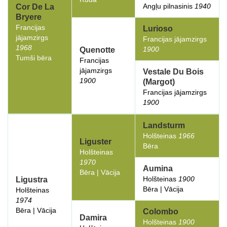
Angļu pilnasinis
1940
Cor De La
Bryere
Francijas
Lurioso
jājamzirgs
Francijas jājamzirgs
1968
1900
Quenotte
Tumši bēra
Francijas
jājamzirgs
Vestale Du Bois
1900
(Margot)
Francijas jājamzirgs
1900
Landsturm
Holšteinas
1966
Liguster
Bēra
Holšteinas
1970
Aumina
Bēra | Vācija
Holšteinas
1900
Ligustra
Bēra | Vācija
Holšteinas
1974
Bēra | Vācija
Colombo
Damira
Holšteinas
1900