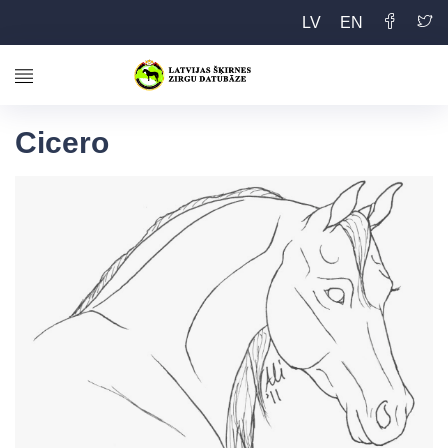
LV
EN
Cicero