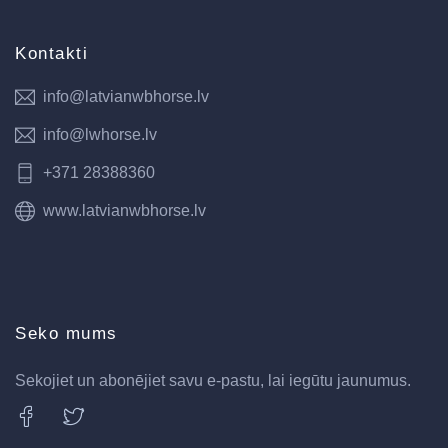
Kontakti
info@latvianwbhorse.lv
info@lwhorse.lv
+371 28388360
www.latvianwbhorse.lv
Seko mums
Sekojiet un abonējiet savu e-pastu, lai iegūtu jaunumus.