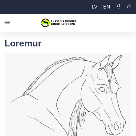
LV
EN
Loremur