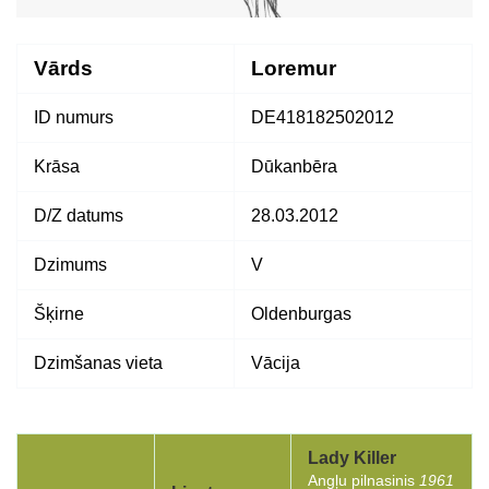
Vārds
Loremur
ID numurs
DE418182502012
Krāsa
Dūkanbēra
D/Z datums
28.03.2012
Dzimums
V
Šķirne
Oldenburgas
Dzimšanas vieta
Vācija
Lady Killer
Angļu pilnasinis
1961