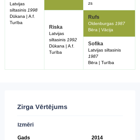
zs
Latvijas
siltasinis
1998
Dūkana | A.f.
Rufs
Turība
Oldenburgas
1987
Riska
Bēra | Vācija
Latvijas
siltasinis
1992
Sofika
Dūkana | A.f.
Latvijas siltasinis
Turība
1987
Bēra | Turība
Zirga Vērtējums
Izmēri
Gads
2014