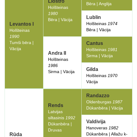
Liostro
Bēra | Anglija
Holšteinas
1980
Lublin
Bēra | Vācija
Holšteinas
1974
Levantos I
Bēra | Vācija
Holšteinas
1990
Tumši bēra |
Cantus
Vācija
Holšteinas
1981
Andra II
Sirma | Vācija
Holšteinas
1986
Gilda
Sirma | Vācija
Holšteinas
1970
Vācija
Randazzo
Oldenburgas
1987
Rends
Dūkanbēra | Vācija
Latvijas
siltasinis
1992
Valdivija
Dūkanbēra |
Hanoveras
1982
Druvas
Dūkanbēra | Allažu k-
Rūda