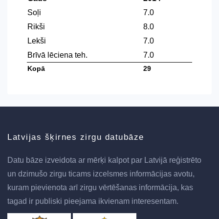
Soļi
7.0
Rikši
8.0
Lekši
7.0
Brīvā lēciena teh.
7.0
Kopā
29
Latvijas šķirnes zirgu datubāze
Datu bāze izveidota ar mērķi kalpot par Latvijā reģistrēto
un dzimušo zirgu ticams izcelsmes informācijas avotu,
kuram pievienota arī zirgu vērtēšanas informācija, kas
tagad ir publiski pieejama ikvienam interesentam.