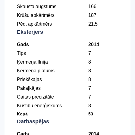
Skausta augstums
166
Krūšu apkārtmērs
187
Pēd. apkārtmērs
21.5
Eksterjers
Gads
2014
Tips
7
Ķermeņa līnija
8
Ķermeņa platums
8
Priekškājas
8
Pakaļkājas
7
Gaitas precizitāte
7
Kustību enerģiskums
8
Kopā
53
Darbaspējas
Gads
2014