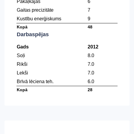
Pakaļkājas
6
Gaitas precizitāte
7
Kustību enerģiskums
9
Kopā
48
Darbaspējas
Gads
2012
Soļi
8.0
Rikši
7.0
Lekši
7.0
Brīvā lēciena teh.
6.0
Kopā
28