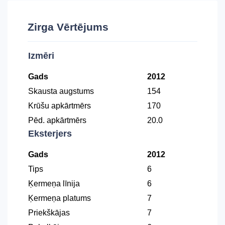
Zirga Vērtējums
Izmēri
Gads
2012
Skausta augstums
154
Krūšu apkārtmērs
170
Pēd. apkārtmērs
20.0
Eksterjers
Gads
2012
Tips
6
Ķermeņa līnija
6
Ķermeņa platums
7
Priekškājas
7