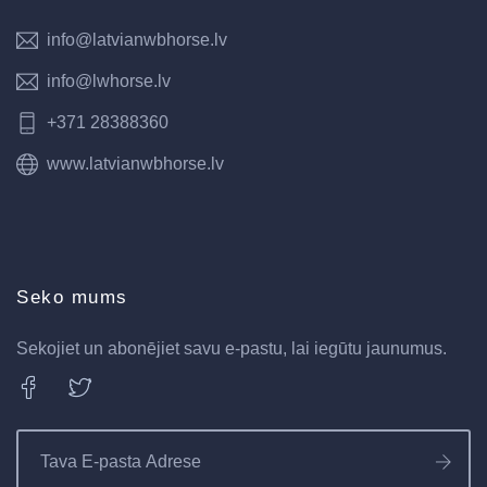
info@latvianwbhorse.lv
info@lwhorse.lv
+371 28388360
www.latvianwbhorse.lv
Seko mums
Sekojiet un abonējiet savu e-pastu, lai iegūtu jaunumus.