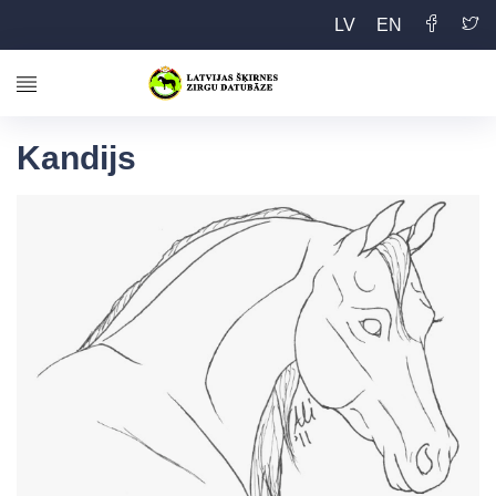
LV
EN
Kandijs