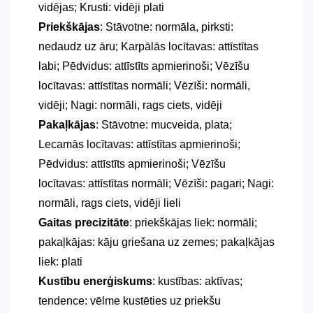
vidējas; Krusti: vidēji plati
Priekškājas
: Stāvotne: normāla, pirksti:
nedaudz uz āru; Karpālās locītavas: attīstītas
labi; Pēdvidus: attīstīts apmierinoši; Vēzīšu
locītavas: attīstītas normāli; Vēzīši: normāli,
vidēji; Nagi: normāli, rags ciets, vidēji
Pakaļkājas
: Stāvotne: mucveida, plata;
Lecamās locītavas: attīstītas apmierinoši;
Pēdvidus: attīstīts apmierinoši; Vēzīšu
locītavas: attīstītas normāli; Vēzīši: pagari; Nagi:
normāli, rags ciets, vidēji lieli
Gaitas precizitāte
: priekškājas liek: normāli;
pakaļkājas: kāju griešana uz zemes; pakaļkājas
liek: plati
Kustību enerģiskums
: kustības: aktīvas;
tendence: vēlme kustēties uz priekšu