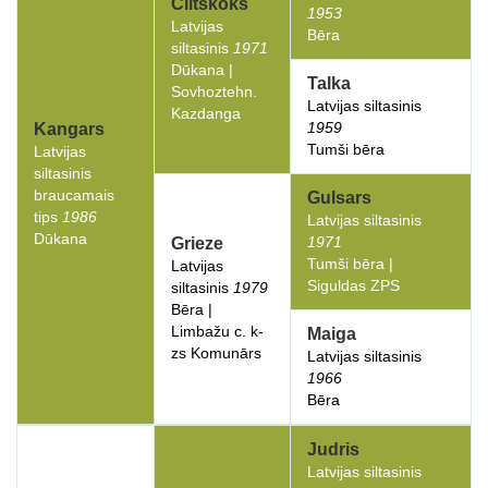
Ciltskoks
1953
Latvijas
Bēra
siltasinis
1971
Dūkana |
Talka
Sovhoztehn.
Latvijas siltasinis
Kazdanga
1959
Kangars
Tumši bēra
Latvijas
siltasinis
braucamais
Gulsars
tips
1986
Latvijas siltasinis
Dūkana
1971
Grieze
Tumši bēra |
Latvijas
Siguldas ZPS
siltasinis
1979
Bēra |
Limbažu c. k-
Maiga
zs Komunārs
Latvijas siltasinis
1966
Bēra
Judris
Latvijas siltasinis