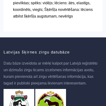
pievilktas; spēks: vidējs; lēciens: ātrs, elastīgs,
koordinēts, viegls; Šķēršļa novērtēšana: lēciens
atbilst šķēršļa augstumam, nevērīgs
Latvijas šķirnes zirgu datubāze
Datu bāze izveidota ar mērķi kalpot par Latvijā reģistrēto
un dzimušo zirgu ticams izcelsmes informācijas avotu,
kuram pievienota arī zirgu vērtēšanas informācija, kas
tagad ir publiski pieejama ikvienam interesentam.