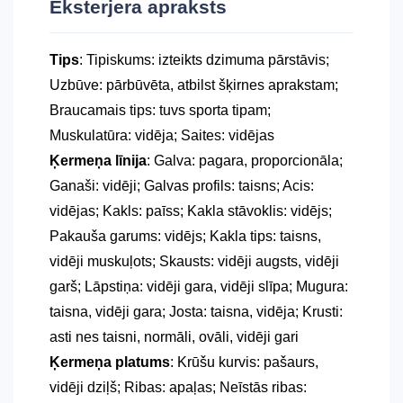
Eksterjera apraksts
Tips
: Tipiskums: izteikts dzimuma pārstāvis;
Uzbūve: pārbūvēta, atbilst šķirnes aprakstam;
Braucamais tips: tuvs sporta tipam;
Muskulatūra: vidēja; Saites: vidējas
Ķermeņa līnija
: Galva: pagara, proporcionāla;
Ganaši: vidēji; Galvas profils: taisns; Acis:
vidējas; Kakls: paīss; Kakla stāvoklis: vidējs;
Pakauša garums: vidējs; Kakla tips: taisns,
vidēji muskuļots; Skausts: vidēji augsts, vidēji
garš; Lāpstiņa: vidēji gara, vidēji slīpa; Mugura:
taisna, vidēji gara; Josta: taisna, vidēja; Krusti:
asti nes taisni, normāli, ovāli, vidēji gari
Ķermeņa platums
: Krūšu kurvis: pašaurs,
vidēji dziļš; Ribas: apaļas; Neīstās ribas: