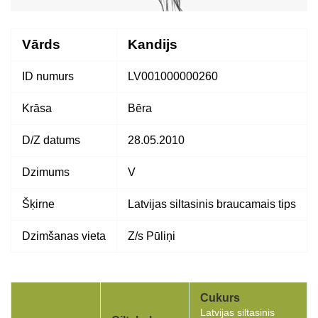
Vārds
Kandijs
ID numurs
LV001000000260
Krāsa
Bēra
D/Z datums
28.05.2010
Dzimums
V
Šķirne
Latvijas siltasinis braucamais tips
Dzimšanas vieta
Z/s Pūliņi
Cukurs
Latvijas siltasinis