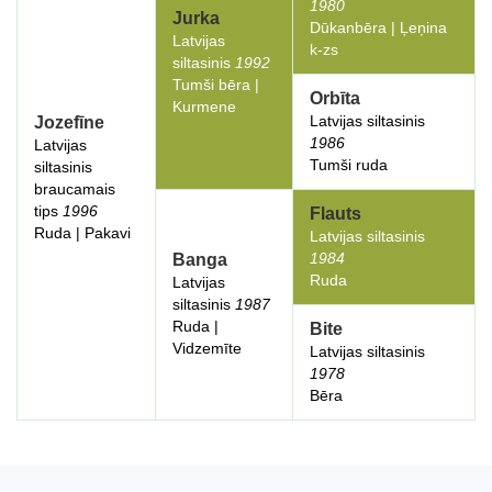
1980
Jurka
Dūkanbēra | Ļeņina
Latvijas
k-zs
siltasinis
1992
Tumši bēra |
Orbīta
Kurmene
Latvijas siltasinis
Jozefīne
1986
Latvijas
Tumši ruda
siltasinis
braucamais
tips
1996
Flauts
Ruda | Pakavi
Latvijas siltasinis
1984
Banga
Ruda
Latvijas
siltasinis
1987
Ruda |
Bite
Vidzemīte
Latvijas siltasinis
1978
Bēra