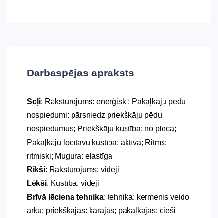
Darbaspējas apraksts
Soļi
: Raksturojums: enerģiski; Pakaļkāju pēdu
nospiedumi: pārsniedz priekškāju pēdu
nospiedumus; Priekškāju kustība: no pleca;
Pakaļkāju locītavu kustība: aktīva; Ritms:
ritmiski; Mugura: elastīga
Rikši
: Raksturojums: vidēji
Lēkši
: Kustība: vidēji
Brīvā lēciena tehnika
: tehnika: ķermenis veido
arku; priekškājas: karājas; pakaļkājas: cieši