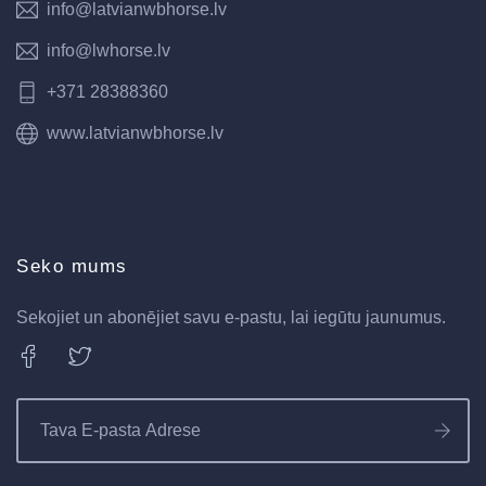
info@latvianwbhorse.lv
info@lwhorse.lv
+371 28388360
www.latvianwbhorse.lv
Seko mums
Sekojiet un abonējiet savu e-pastu, lai iegūtu jaunumus.