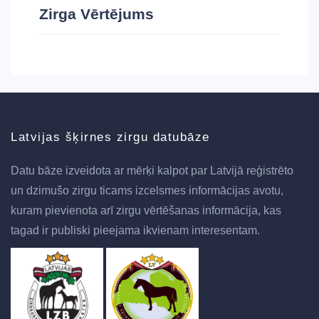
Zirga Vērtējums
Latvijas šķirnes zirgu datubāze
Datu bāze izveidota ar mērķi kalpot par Latvijā reģistrēto
un dzimušo zirgu ticams izcelsmes informācijas avotu,
kuram pievienota arī zirgu vērtēšanas informācija, kas
tagad ir publiski pieejama ikvienam interesentam.