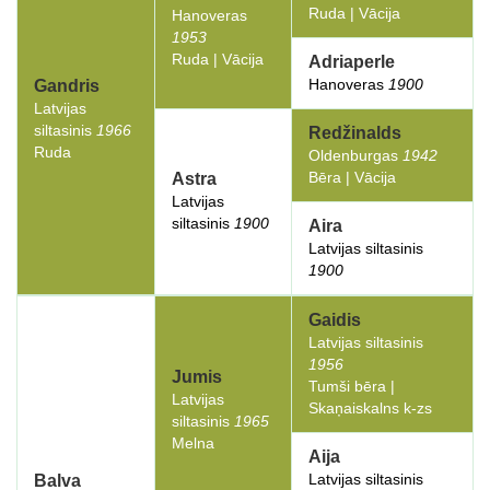
Ruda | Vācija
Hanoveras
1953
Ruda | Vācija
Adriaperle
Hanoveras
1900
Gandris
Latvijas
siltasinis
1966
Redžinalds
Ruda
Oldenburgas
1942
Bēra | Vācija
Astra
Latvijas
siltasinis
1900
Aira
Latvijas siltasinis
1900
Gaidis
Latvijas siltasinis
1956
Jumis
Tumši bēra |
Latvijas
Skaņaiskalns k-zs
siltasinis
1965
Melna
Aija
Latvijas siltasinis
Balva