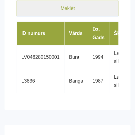
Meklēt
Dz.
ID numurs
Vārds
Šķirne
Gads
Latvijas
LV046280150001
Bura
1994
siltasinis
Latvijas
L3836
Banga
1987
siltasinis