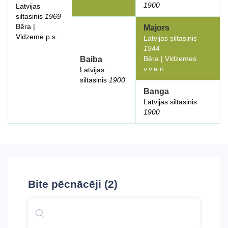
1900
Latvijas
siltasinis
1969
Bēra |
Majors
Vidzeme p.s.
Latvijas siltasinis
1944
Bēra | Vidzemes
Baiba
v.v.ē.n.
Latvijas
siltasinis
1900
Banga
Latvijas siltasinis
1900
Bite
pēcnācēji (2)