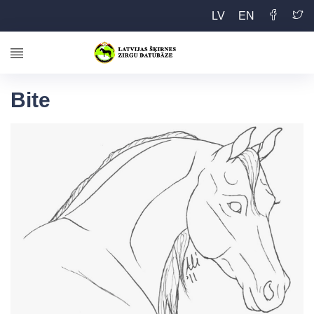
LV
EN
Bite