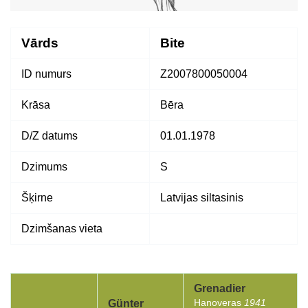
Vārds
Bite
ID numurs
Z2007800050004
Krāsa
Bēra
D/Z datums
01.01.1978
Dzimums
S
Šķirne
Latvijas siltasinis
Dzimšanas vieta
Grenadier
Hanoveras
1941
Günter