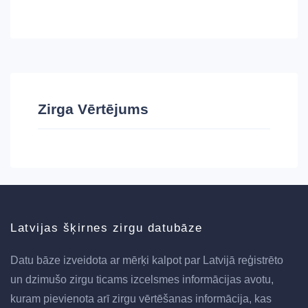
Zirga Vērtējums
Latvijas šķirnes zirgu datubāze
Datu bāze izveidota ar mērķi kalpot par Latvijā reģistrēto
un dzimušo zirgu ticams izcelsmes informācijas avotu,
kuram pievienota arī zirgu vērtēšanas informācija, kas