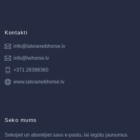
Kontakti
info@latvianwbhorse.lv
info@lwhorse.lv
+371 28388360
www.latvianwbhorse.lv
Seko mums
Sekojiet un abonējiet savu e-pastu, lai iegūtu jaunumus.