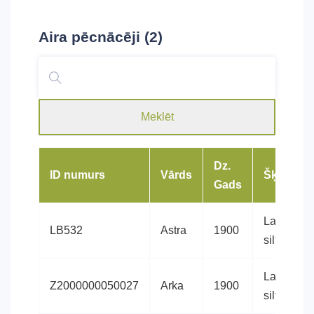
Aira
pēcnācēji (2)
Meklēt
Dz.
ID numurs
Vārds
Šķirne
Gads
Latvijas
LB532
Astra
1900
siltasinis
Latvijas
Z2000000050027
Arka
1900
siltasinis