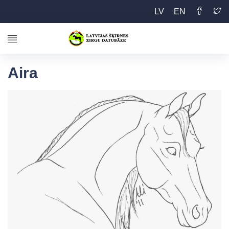
LV
EN
Aira