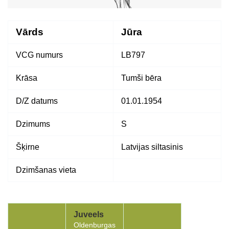
Vārds
Jūra
VCG numurs
LB797
Krāsa
Tumši bēra
D/Z datums
01.01.1954
Dzimums
S
Šķirne
Latvijas siltasinis
Dzimšanas vieta
Juveels
Oldenburgas