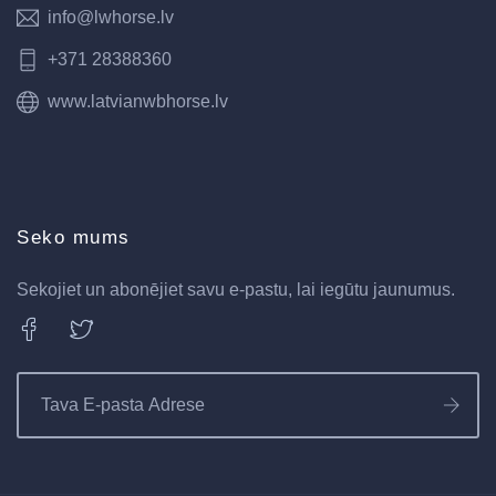
info@lwhorse.lv
+371 28388360
www.latvianwbhorse.lv
Seko mums
Sekojiet un abonējiet savu e-pastu, lai iegūtu jaunumus.