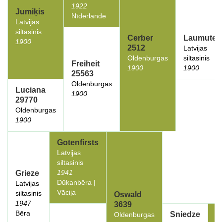
1922
Jumiķis
Nīderlande
Latvijas
siltasinis
Cerber
Laumute
1900
2512
Latvijas
Oldenburgas
siltasinis
Freiheit
1900
1900
25563
Oldenburgas
Luciana
1900
29770
Oldenburgas
1900
Gotenfirsts
Latvijas
siltasinis
1941
Grieze
Dūkanbēra |
Latvijas
Vācija
siltasinis
Oswald
1947
3639
Bēra
Sniedze
Oldenburgas