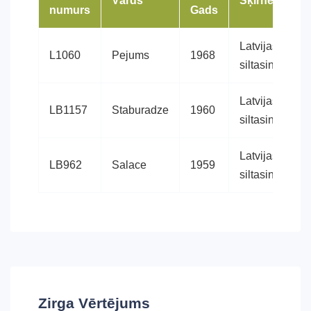
Vārds
Šķirne
K
numurs
Gads
Latvijas
T
L1060
Pejums
1968
siltasinis
b
Latvijas
LB1157
Staburadze
1960
M
siltasinis
Latvijas
LB962
Salace
1959
B
siltasinis
Zirga Vērtējums