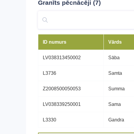
Granīts
pēcnācēji (7)
ID numurs
Vārds
LV038313450002
Sāba
L3736
Samta
Z2008500050053
Summa
LV038339250001
Sama
L3330
Gandra