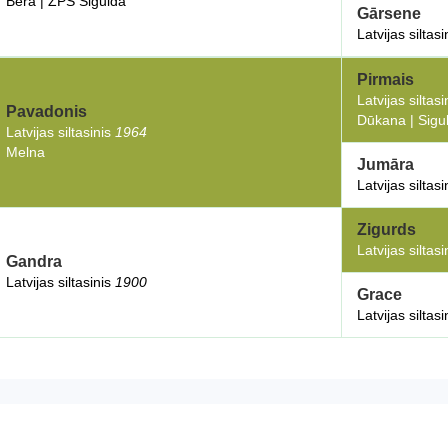
Bēra | ZPS Sigulda
Gārsene
Latvijas siltas
Pirmais
Latvijas siltas
Pavadonis
Dūkana | Sigu
Latvijas siltasinis
1964
Melna
Jumāra
Latvijas siltas
Zigurds
Latvijas siltas
Gandra
Latvijas siltasinis
1900
Grace
Latvijas siltas