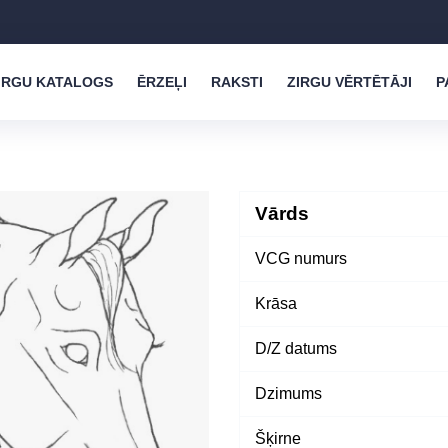
IRGU KATALOGS
ĒRZEĻI
RAKSTI
ZIRGU VĒRTĒTĀJI
P
Vārds
VCG numurs
Krāsa
D/Z datums
Dzimums
Šķirne