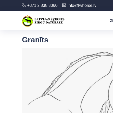
+371 2 838 8360
info@lwhorse.lv
Z
Granīts