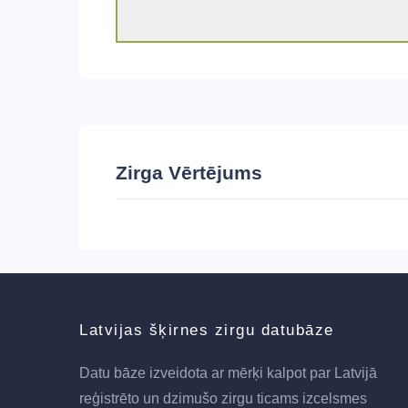
Zirga Vērtējums
Latvijas šķirnes zirgu datubāze
Datu bāze izveidota ar mērķi kalpot par Latvijā
reģistrēto un dzimušo zirgu ticams izcelsmes