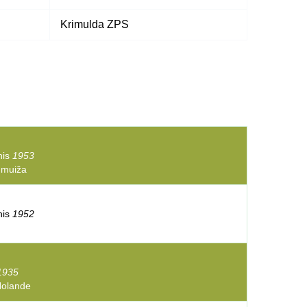
Krimulda ZPS
inis
1953
 muiža
inis
1952
1935
Holande