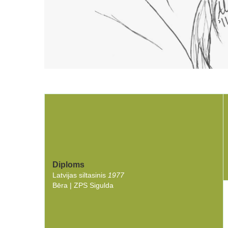
Diploms
Latvijas siltasinis
1977
Bēra | ZPS Sigulda