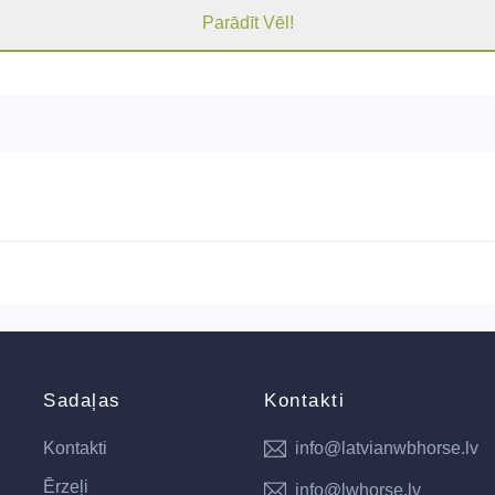
Parādīt Vēl!
Sadaļas
Kontakti
Kontakti
info@latvianwbhorse.lv
Ērzeļi
info@lwhorse.lv