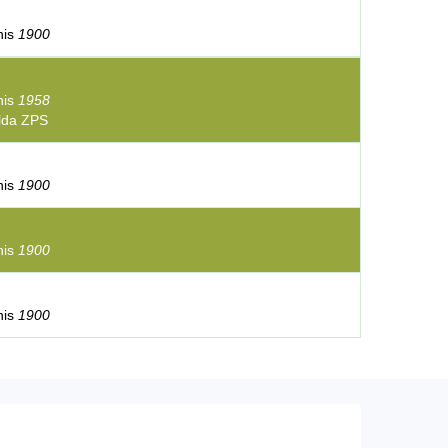
inis
1900
inis
1958
lda ZPS
inis
1900
inis
1900
inis
1900