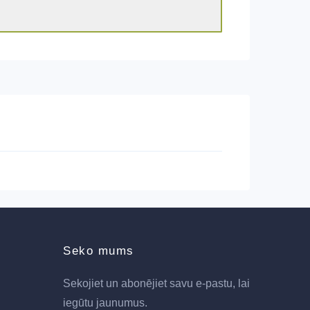
Seko mums
Sekojiet un abonējiet savu e-pastu, lai
iegūtu jaunumus.