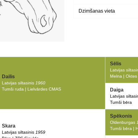
Dzimšanas vieta
Sēlis
Latvijas siltas
Melna | Oktes
Dailis
Latvijas siltasinis
1960
Tumši ruda | Lielvārdes CMAS
Daiga
Latvijas siltas
Tumši bēra
Spēkonis
Oldenburgas
Skara
Tumši bēra | 
Latvijas siltasinis
1959