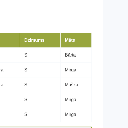
Dzimums
Māte
S
Bārta
ra
S
Mirga
ra
S
Maška
S
Mirga
S
Mirga