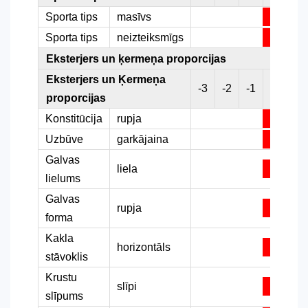
Sporta tips
masīvs
Sporta tips
neizteiksmīgs
Eksterjers un ķermeņa proporcijas
Eksterjers un Ķermeņa
-3
-2
-1
0
1
proporcijas
Konstitūcija
rupja
Uzbūve
garkājaina
Galvas
liela
lielums
Galvas
rupja
forma
Kakla
horizontāls
stāvoklis
Krustu
slīpi
slīpums