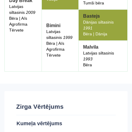
Day Break
Tumši bēra
Latvijas
siltasinis
2009
Bastejs
Bēra | A/s
Dānijas siltasinis
Agrofirma
Bimini
1991
Tērvete
Latvijas
Bēra | Dānija
siltasinis
1999
Bēra | A/s
Malvila
Agrofirma
Latvijas siltasinis
Tērvete
1993
Bēra
Zirga Vērtējums
Kumeļa vērtējums