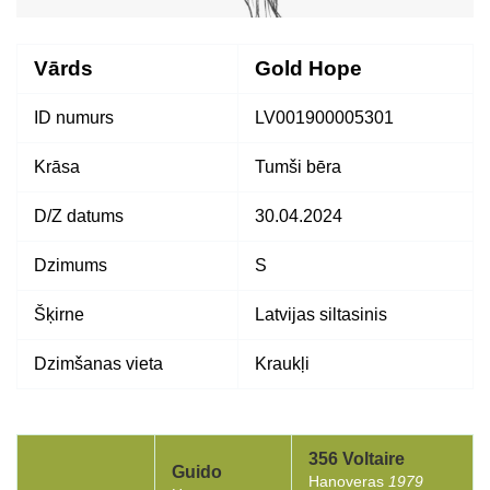
Vārds
Gold Hope
ID numurs
LV001900005301
Krāsa
Tumši bēra
D/Z datums
30.04.2024
Dzimums
S
Šķirne
Latvijas siltasinis
Dzimšanas vieta
Kraukļi
356 Voltaire
Guido
Hanoveras
1979