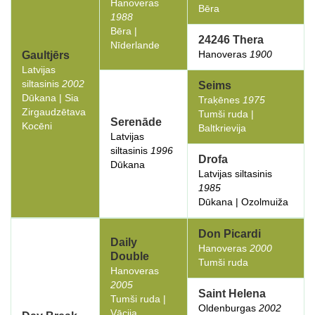
Hanoveras
Bēra
1988
Bēra |
24246 Thera
Nīderlande
Hanoveras
1900
Gaultjērs
Latvijas
siltasinis
2002
Seims
Dūkana | Sia
Traķēnes
1975
Zirgaudzētava
Tumši ruda |
Serenāde
Kocēni
Baltkrievija
Latvijas
siltasinis
1996
Drofa
Dūkana
Latvijas siltasinis
1985
Dūkana | Ozolmuiža
Don Picardi
Daily
Hanoveras
2000
Double
Tumši ruda
Hanoveras
2005
Saint Helena
Tumši ruda |
Oldenburgas
2002
Vācija