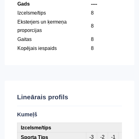
Gads
----
Izcelsme/tips
8
Eksterjers un ķermeņa
8
proporcijas
Gaitas
8
Kopējais iespaids
8
Lineārais profils
Kumeļš
Izcelsme/tips
-3
-2
-1
0
1
Sporta Tips