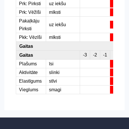
Prk: Pirksti
uz iekšu
Prk: Vēžīši
mīksti
Pakaļkāju
uz iekšu
Pirksti
Pkk: Vēzīši
mīksti
Gaitas
-3
-2
-1
0
1
Gaitas
Plašums
īsi
Aktivitāte
slinki
Elastīgums
stīvi
Vieglums
smagi