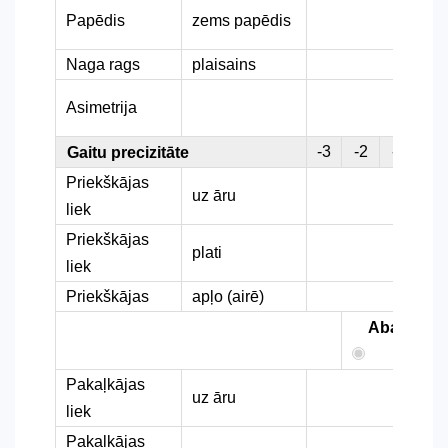
Papēdis
zems papēdis
Naga rags
plaisains
Asimetrija
-3
-2
-1
0
Gaitu precizitāte
Priekškājas
uz āru
liek
Priekškājas
plati
liek
Priekškājas
apļo (airē)
Abas
Pakaļkājas
uz āru
liek
Pakaļkājas