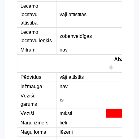
Lecamo
locītavu
vāji attīstītas
attīstība
Lecamo
zobenveidīgas
locītavu leņķis
Mitrumi
nav
Abas
Pēdvidus
vāji attīstīts
Iežmauga
nav
Vēzīšu
īsi
garums
Vēzīši
mīksti
Nagu izmērs
lieli
Nagu forma
lēzeni