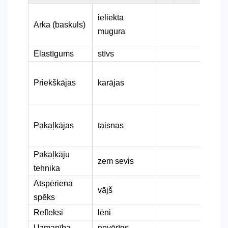
ieliekta
Arka (baskuls)
mugura
Elastīgums
stīvs
Priekškājas
karājas
Pakaļkājas
taisnas
Pakaļkāju
zem sevis
tehnika
Atspēriena
vājš
spēks
Refleksi
lēni
Uzmanība
nevērīgs