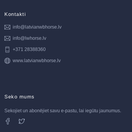
Kontakti
info@latvianwbhorse.lv
info@lwhorse.lv
+371 28388360
www.latvianwbhorse.lv
Seko mums
Sekojiet un abonējiet savu e-pastu, lai iegūtu jaunumus.