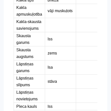
Kakla tips
brieža
Kakla
vāji muskuļots
apmuskuļotība
Kakla-skausta
savienojums
Skausta
īss
garums
Skausta
zems
augstums
Lāpstiņas
īsa
garums
Lāpstiņas
stāva
slīpums
Lāpstiņas
novietojums
Pleca kauls
īss