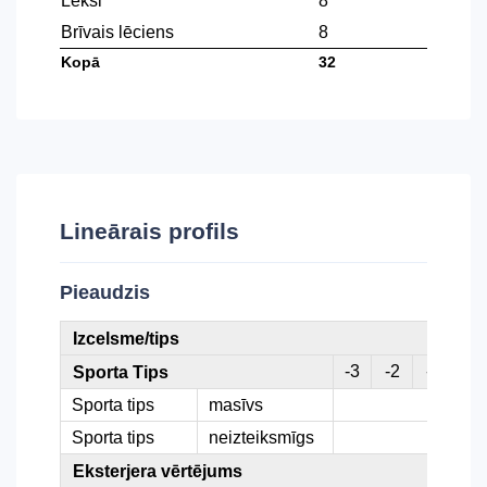
Lēkši
8
Brīvais lēciens
8
Kopā
32
Lineārais profils
Pieaudzis
Izcelsme/tips
-3
-2
-1
0
Sporta Tips
Sporta tips
masīvs
Sporta tips
neizteiksmīgs
Eksterjera vērtējums