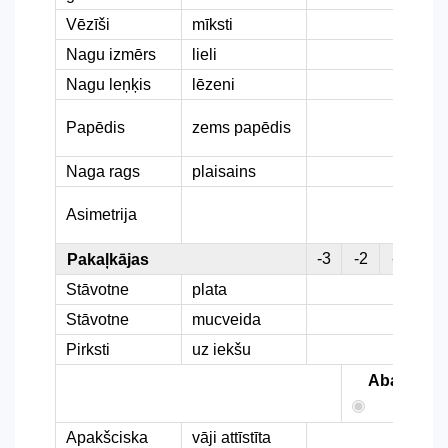
Vēzīši
mīksti
Nagu izmērs
lieli
Nagu leņķis
lēzeni
Papēdis
zems papēdis
Naga rags
plaisains
Asimetrija
-3
-2
-1
0
Pakaļkājas
Stāvotne
plata
Stāvotne
mucveida
Pirksti
uz iekšu
Abas
Apakšciska
vāji attīstīta