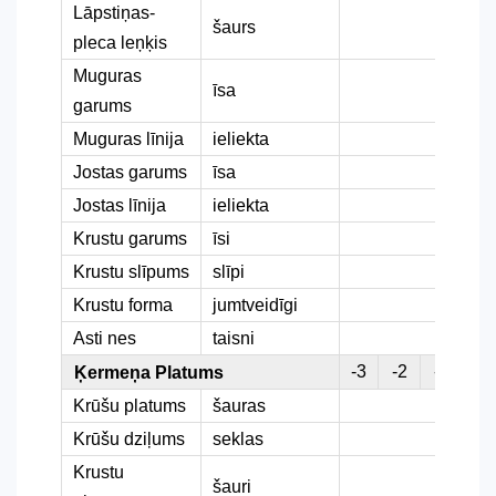
Lāpstiņas-
šaurs
pleca leņķis
Muguras
īsa
garums
Muguras līnija
ieliekta
Jostas garums
īsa
Jostas līnija
ieliekta
Krustu garums
īsi
Krustu slīpums
slīpi
Krustu forma
jumtveidīgi
Asti nes
taisni
-3
-2
-1
0
Ķermeņa Platums
Krūšu platums
šauras
Krūšu dziļums
seklas
Krustu
šauri