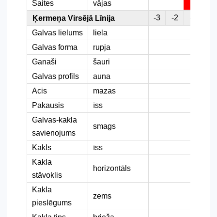
Saites
vājas
-3
-2
-1
0
Ķermeņa Virsējā Līnija
Galvas lielums
liela
Galvas forma
rupja
Ganaši
šauri
Galvas profils
auna
Acis
mazas
Pakausis
īss
Galvas-kakla
smags
savienojums
Kakls
īss
Kakla
horizontāls
stāvoklis
Kakla
zems
pieslēgums