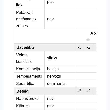
plati
liek
Pakaļkāju
griešana uz
nav
zemes
Abas
-3
-2
-1
0
Uzvedība
Vēlme
slinks
kustēties
Komunikācija
bailīgs
Temperaments
nervozs
Sadarbība
dominants
-3
-2
-1
0
Defekti
Nabas bruka
nav
Klibums
nav