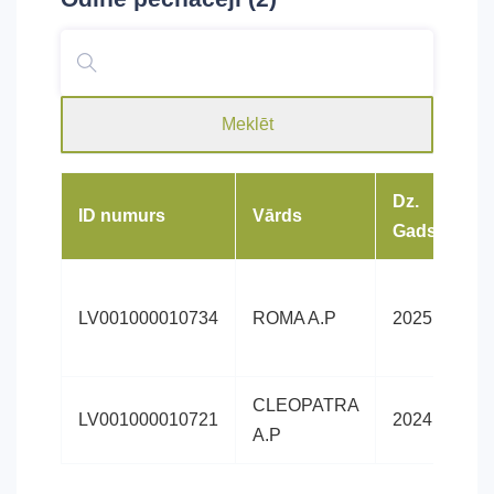
Meklēt
Dz.
ID numurs
Vārds
Šķ
Gads
Lat
LV001000010734
ROMA A.P
2025
sil
CLEOPATRA
Lat
LV001000010721
2024
A.P
sil