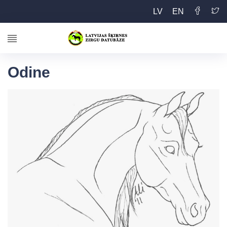
LV
EN
Odine