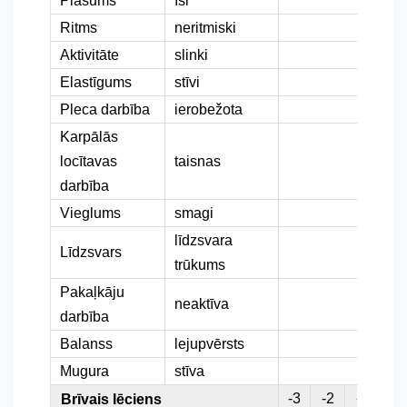
Plašums
īsi
Ritms
neritmiski
Aktivitāte
slinki
Elastīgums
stīvi
Pleca darbība
ierobežota
Karpālās
locītavas
taisnas
darbība
Vieglums
smagi
līdzsvara
Līdzsvars
trūkums
Pakaļkāju
neaktīva
darbība
Balanss
lejupvērsts
Mugura
stīva
-3
-2
-1
0
Brīvais lēciens