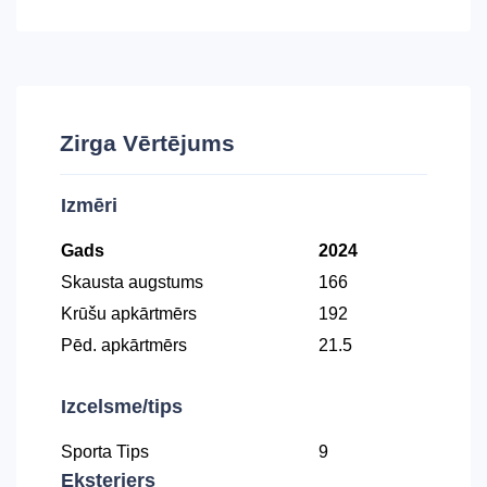
Zirga Vērtējums
Izmēri
Gads
2024
Skausta augstums
166
Krūšu apkārtmērs
192
Pēd. apkārtmērs
21.5
Izcelsme/tips
Sporta Tips
9
Eksterjers