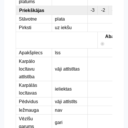
platums
-3
-2
-1
0
Priekškājas
Stāvotne
plata
Pirksti
uz iekšu
Abas
Apakšplecs
īss
Karpālo
locītavu
vāji attīstītas
attīstība
Karpālās
ieliektas
locītavas
Pēdvidus
vāji attīstīts
Iežmauga
nav
Vēzīšu
gari
garums