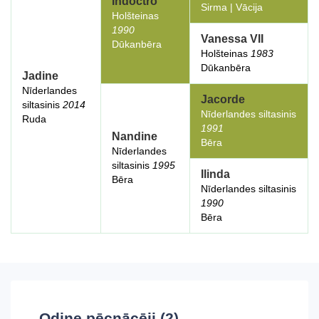
Indoctro
Sirma | Vācija
Holšteinas
1990
Vanessa VII
Dūkanbēra
Holšteinas
1983
Dūkanbēra
Jadine
Nīderlandes
Jacorde
siltasinis
2014
Nīderlandes siltasinis
Ruda
1991
Nandine
Bēra
Nīderlandes
siltasinis
1995
Ilinda
Bēra
Nīderlandes siltasinis
1990
Bēra
Odine
pēcnācēji (2)