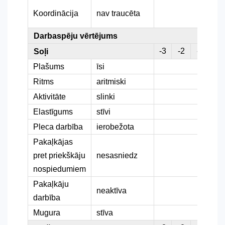
Koordinācija
nav traucēta
Darbaspēju vērtējums
-3
-2
-1
0
Soļi
Plašums
īsi
Ritms
aritmiski
Aktivitāte
slinki
Elastīgums
stīvi
Pleca darbība
ierobežota
Pakaļkājas
pret priekškāju
nesasniedz
nospiedumiem
Pakaļkāju
neaktīva
darbība
Mugura
stīva