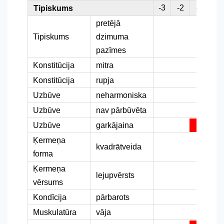
-3
-2
-1
0
Tipiskums
pretējā
Tipiskums
dzimuma
pazīmes
Konstitūcija
mitra
Konstitūcija
rupja
Uzbūve
neharmoniska
Uzbūve
nav pārbūvēta
Uzbūve
garkājaina
Ķermeņa
kvadrātveida
forma
Ķermeņa
lejupvērsts
vērsums
Kondīcija
pārbarots
Muskulatūra
vāja