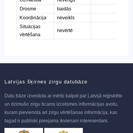
Drosme
baidās
Koordinācija
neveikls
Situācijas
nevērtē
vērtēšana
Latvijas šķirnes zirgu datubāze
Datu bāze izveidota ar mērķi kalpot par Latvijā reģistrēto
un dzimušo zirgu ticams izcelsmes informācijas avotu,
kuram pievienota arī zirgu vērtēšanas informācija, kas
tagad ir publiski pieejama ikvienam interesentam.