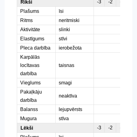
-3
-2
-1
0
Rikši
Plašums
īsi
Ritms
neritmiski
Aktivitāte
slinki
Elastīgums
stīvi
Pleca darbība
ierobežota
Karpālās
locītavas
taisnas
darbība
Vieglums
smagi
Pakaļkāju
neaktīva
darbība
Balanss
lejupvērsts
Mugura
stīva
-3
-2
-1
0
Lēkši