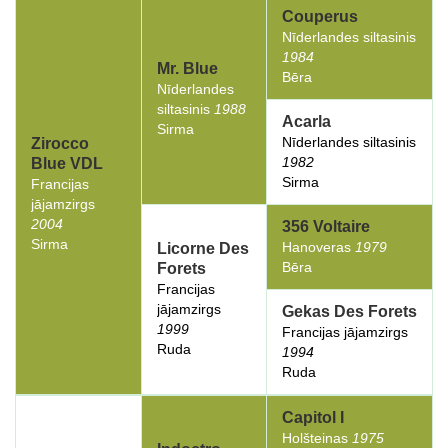
Couperus
Nīderlandes siltasinis
1984
Mr. Blue
Bēra
Nīderlandes
siltasinis
1988
Acarla
Sirma
Nīderlandes siltasinis
Zirocco
1982
Blue VDL
Sirma
Francijas
jājamzirgs
2004
356 Voltaire
Sirma
Hanoveras
1979
Licorne Des
Bēra
Forets
Francijas
jājamzirgs
Gekas Des Forets
1999
Francijas jājamzirgs
Ruda
1994
Ruda
Capitol I
Holšteinas
1975