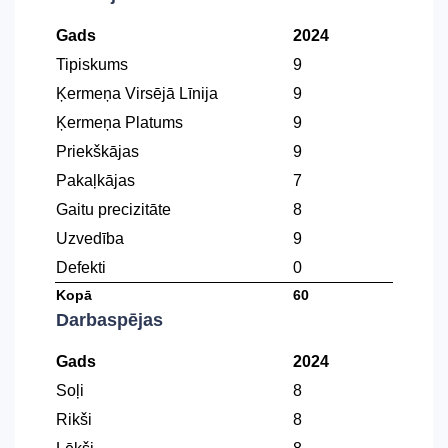
Gads
2024
Tipiskums
9
Ķermeņa Virsējā Līnija
9
Ķermeņa Platums
9
Priekškājas
9
Pakaļkājas
7
Gaitu precizitāte
8
Uzvedība
9
Defekti
0
Kopā
60
Darbaspējas
Gads
2024
Soļi
8
Rikši
8