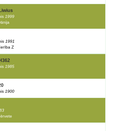
Liwius
nis
1999
ānija
inis
1991
Cerība Z
DH362
nis
1985
20
nis
1900
83
Tērvete