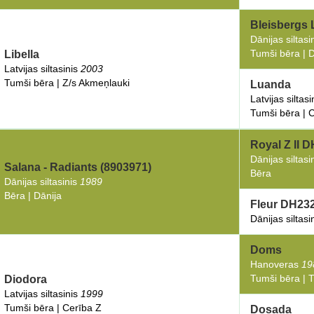
Bleisbergs 
Dānijas siltasi
Tumši bēra | D
Libella
Latvijas siltasinis
2003
Tumši bēra | Z/s Akmeņlauki
Luanda
Latvijas siltas
Tumši bēra | 
Royal Z II 
Dānijas siltasi
Salana - Radiants (8903971)
Bēra
Dānijas siltasinis
1989
Bēra | Dānija
Fleur DH23
Dānijas siltasi
Doms
Hanoveras
19
Tumši bēra | 
Diodora
Latvijas siltasinis
1999
Tumši bēra | Cerība Z
Dosada