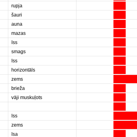
rupja
šauri
auna
mazas
īss
smags
īss
horizontāls
zems
brieža
vāji muskuļots
īss
zems
īsa