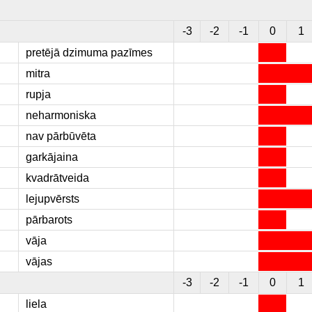
-3
-2
-1
0
1
pretējā dzimuma pazīmes
mitra
rupja
neharmoniska
nav pārbūvēta
garkājaina
kvadrātveida
lejupvērsts
pārbarots
vāja
vājas
-3
-2
-1
0
1
liela