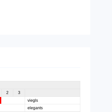
2
3
viegls
elegants