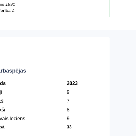
inis
1991
Cerība Z
rbaspējas
ds
2023
i
9
kši
7
kši
8
vais lēciens
9
pā
33