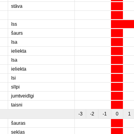
stāva
īss
šaurs
īsa
ieliekta
īsa
ieliekta
īsi
slīpi
jumtveidīgi
taisni
-3
-2
-1
0
1
šauras
seklas