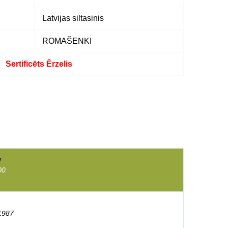
Latvijas siltasinis
ROMAŠENKI
Sertificēts Ērzelis
y
00
1987