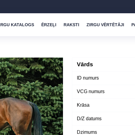
IRGU KATALOGS
ĒRZEĻI
RAKSTI
ZIRGU VĒRTĒTĀJI
P
Vārds
ID numurs
VCG numurs
Krāsa
D/Z datums
Dzimums