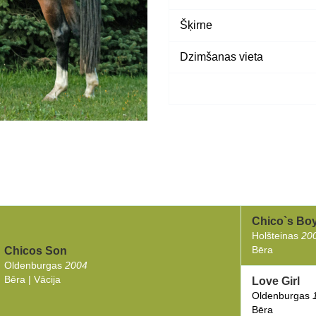
Šķirne
Dzimšanas vieta
Chico`s Bo
Holšteinas
20
Bēra
Chicos Son
Oldenburgas
2004
Bēra | Vācija
Love Girl
Oldenburgas
Bēra