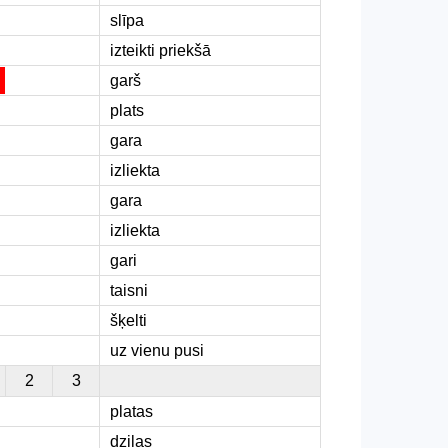
slīpa
izteikti priekšā
garš
plats
gara
izliekta
gara
izliekta
gari
taisni
šķelti
uz vienu pusi
2
3
platas
dziļas