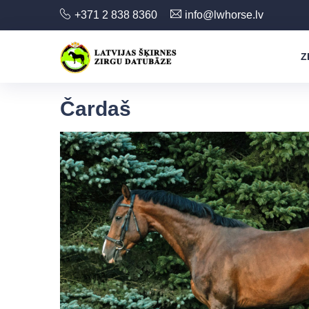
+371 2 838 8360
info@lwhorse.lv
Z
Čardaš