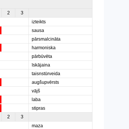
2
3
izteikts
sausa
pārsmalcināta
harmoniska
pārbūvēta
īskājaina
taisnstūrveida
augšupvērsts
vājš
laba
stipras
2
3
maza