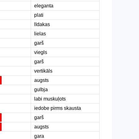
eleganta
plati
līdakas
lielas
garš
viegls
garš
vertikāls
augsts
gulbja
labi muskuļots
iedobe pirms skausta
garš
augsts
gara