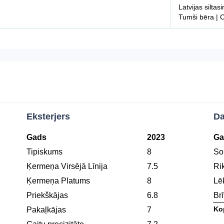
Latvijas siltas
Tumši bēra | 
Eksterjers
Da
Gads
2023
Ga
Tipiskums
8
Soļ
Ķermeņa Virsējā Līnija
7.5
Ri
Ķermeņa Platums
8
Lē
Priekškājas
6.8
Brī
Ko
Pakaļkājas
7