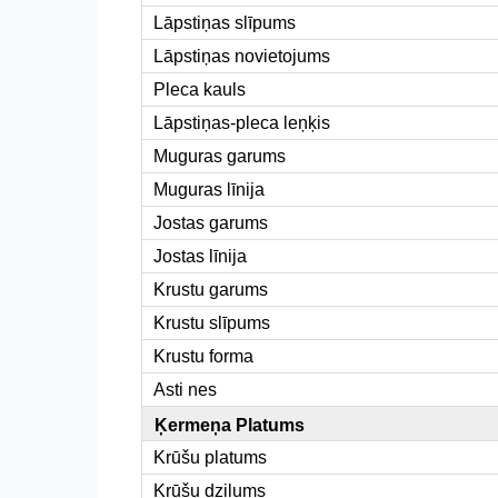
Lāpstiņas slīpums
Lāpstiņas novietojums
Pleca kauls
Lāpstiņas-pleca leņķis
Muguras garums
Muguras līnija
Jostas garums
Jostas līnija
Krustu garums
Krustu slīpums
Krustu forma
Asti nes
Ķermeņa Platums
Krūšu platums
Krūšu dziļums