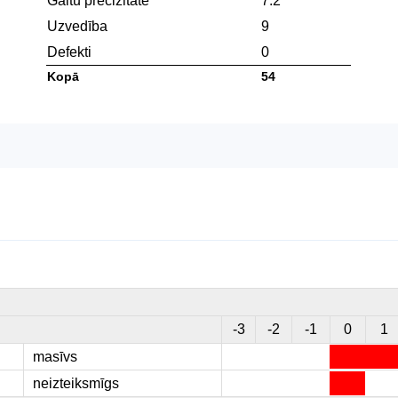
Gaitu precizitāte
7.2
Uzvedība
9
Defekti
0
Kopā
54
-3
-2
-1
0
1
masīvs
neizteiksmīgs