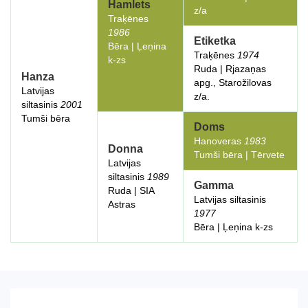
Hamlets
z/a
Traķēnes
1986
Etiketka
Bēra | Ļeņina
Traķēnes
1974
k-zs
Ruda | Rjazaņas
Hanza
apg., Starožilovas
Latvijas
z/a.
siltasinis
2001
Tumši bēra
Doms
Hanoveras
1983
Donna
Tumši bēra | Tērvete
Latvijas
siltasinis
1989
Gamma
Ruda | SIA
Latvijas siltasinis
Astras
1977
Bēra | Ļeņina k-zs