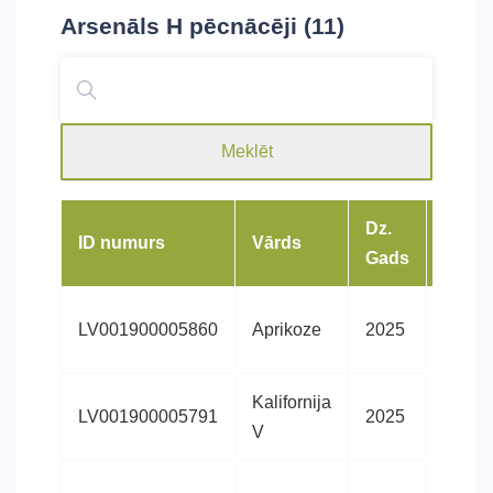
Arsenāls H
pēcnācēji (11)
Meklēt
Dz.
ID numurs
Vārds
Šķirn
Gads
Latvij
LV001900005860
Aprikoze
2025
siltasi
Kalifornija
Latvij
LV001900005791
2025
V
siltasi
Latvij