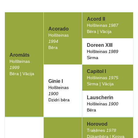
Acord II
Holšteinas
1987
Acorado
Bēra | Vācija
Holšteinas
1994
Doreen XIII
Bēra
Holšteinas
1989
Aromāts
Sirma
Holšteinas
1999
Capitol I
Bēra | Vācija
Holšteinas
1975
Ginie I
Sirma | Vācija
Holšteinas
1900
Lauscherin
Dzidri bēra
Holšteinas
1900
Bēra
Horovod
Traķēnes
1978
Dūkanbēra | Kirova