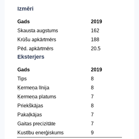
Izmēri
Gads
2019
Skausta augstums
162
Krūšu apkārtmērs
188
Pēd. apkārtmērs
20.5
Eksterjers
Gads
2019
Tips
8
Ķermeņa līnija
8
Ķermeņa platums
7
Priekškājas
8
Pakaļkājas
7
Gaitas precizitāte
7
Kustību enerģiskums
9