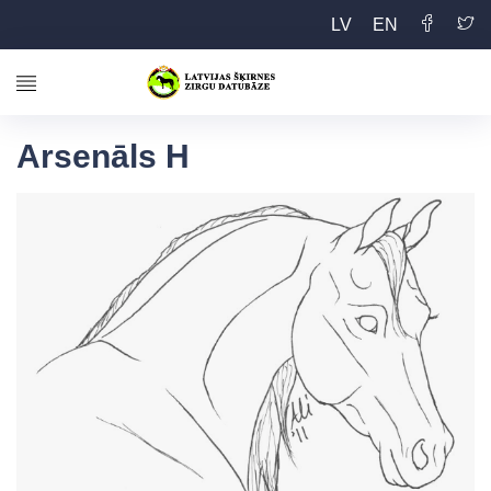
LV
EN
Arsenāls H