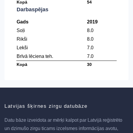
Kopā
54
Darbaspējas
Gads
2019
Soļi
8.0
Rikši
8.0
Lekši
7.0
Brīvā lēciena teh.
7.0
Kopā
30
Latvijas šķirnes zirgu datubāze
Datu bāze izveidota ar mērķi kalpot par Latvijā reģistrēto
un dzimušo zirgu ticams izcelsmes informācijas avotu,