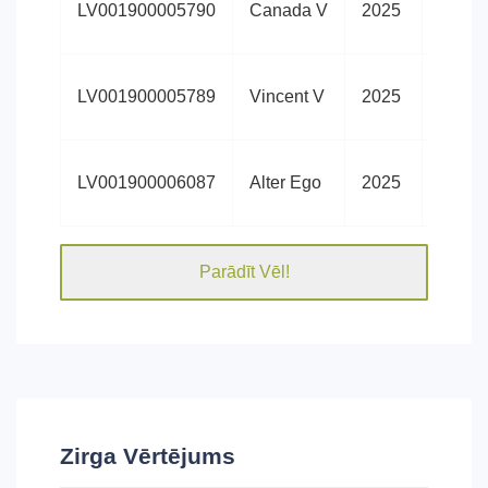
LV001900005790
Canada V
2025
siltasi
Latvij
LV001900005789
Vincent V
2025
siltasi
Latvij
LV001900006087
Alter Ego
2025
siltasi
Parādīt Vēl!
Zirga Vērtējums