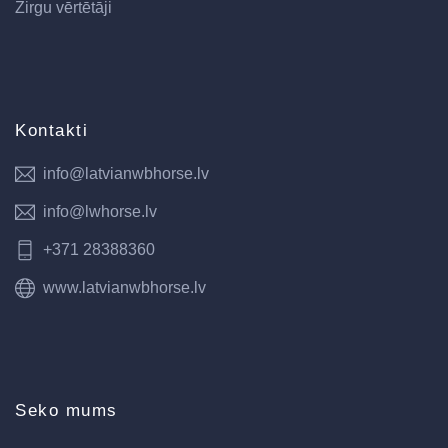
Zirgu vērtētāji
Kontakti
info@latvianwbhorse.lv
info@lwhorse.lv
+371 28388360
www.latvianwbhorse.lv
Seko mums