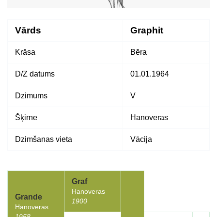
Vārds
Graphit
Krāsa
Bēra
D/Z datums
01.01.1964
Dzimums
V
Šķirne
Hanoveras
Dzimšanas vieta
Vācija
Graf
Hanoveras
Grande
1900
Hanoveras
1958