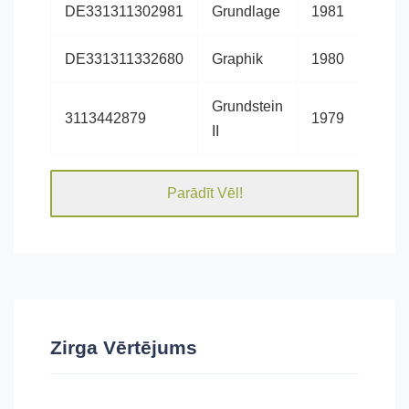
DE331311302981
Grundlage
1981
Hano
DE331311332680
Graphik
1980
Hano
Grundstein
3113442879
1979
Hano
II
Parādīt Vēl!
Zirga Vērtējums