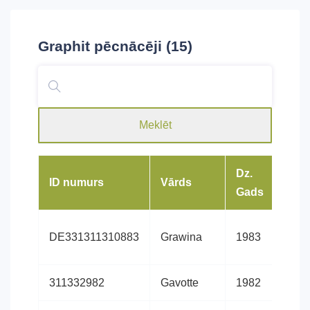
Graphit
pēcnācēji (15)
Meklēt
Dz.
ID numurs
Vārds
Šķir
Gads
DE331311310883
Grawina
1983
Hano
311332982
Gavotte
1982
Hano