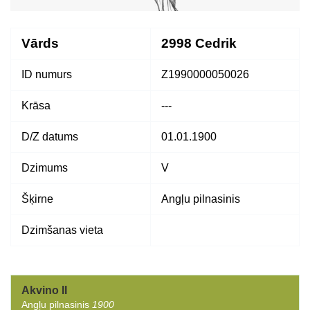
Vārds
2998 Cedrik
ID numurs
Z1990000050026
Krāsa
---
D/Z datums
01.01.1900
Dzimums
V
Šķirne
Angļu pilnasinis
Dzimšanas vieta
Akvino II
Angļu pilnasinis
1900