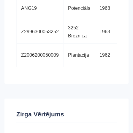
Angļu
ANG19
Potenciāls
1963
pilnas
3252
Angļu
Z2996300053252
1963
Breznica
pilnas
Angļu
Z2006200050009
Plantacija
1962
pilnas
Zirga Vērtējums