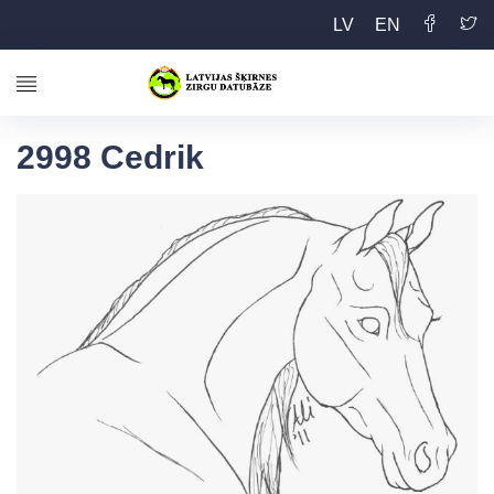
LV
EN
2998 Cedrik