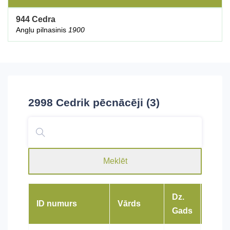
944 Cedra
Angļu pilnasinis
1900
2998 Cedrik
pēcnācēji (3)
Meklēt
Dz.
ID numurs
Vārds
Šķirn
Gads