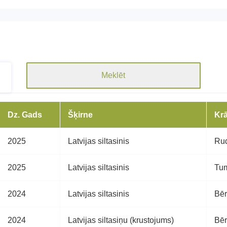
Meklēt
Dz. Gads
Šķirne
Kr
2025
Latvijas siltasinis
Ru
2025
Latvijas siltasinis
Tum
2024
Latvijas siltasinis
Bē
2024
Latvijas siltasiņu (krustojums)
Bē