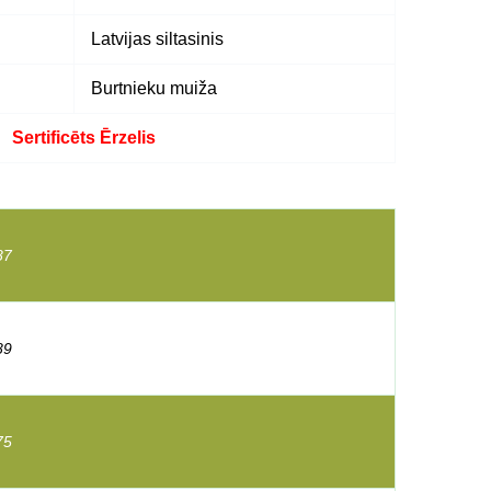
Latvijas siltasinis
Burtnieku muiža
Sertificēts Ērzelis
87
89
75