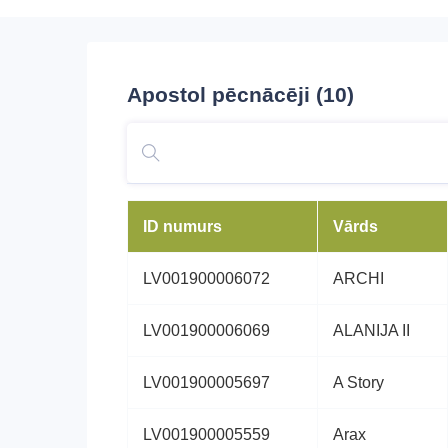
Apostol
pēcnācēji (10)
ID numurs
Vārds
LV001900006072
ARCHI
LV001900006069
ALANIJA II
LV001900005697
A Story
LV001900005559
Arax