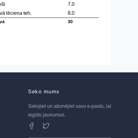
kši
7.0
vā lēciena teh.
8.0
pā
30
Seko mums
Sekojiet un abonējiet savu e-pastu, lai
iegūtu jaunumus.