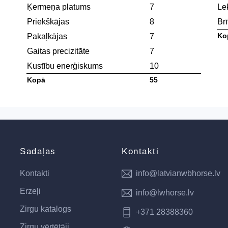
Ķermeņa platums
7
Le
Priekškājas
8
Brī
Ko
Pakaļkājas
7
Gaitas precizitāte
7
Kustību enerģiskums
10
Kopā
55
Sadaļas
Kontakti
Kontakti
info@latvianwbhorse.lv
Ērzeļi
info@lwhorse.lv
Zirgu katalogs
+371 28388360
Zirgu vērtētāji