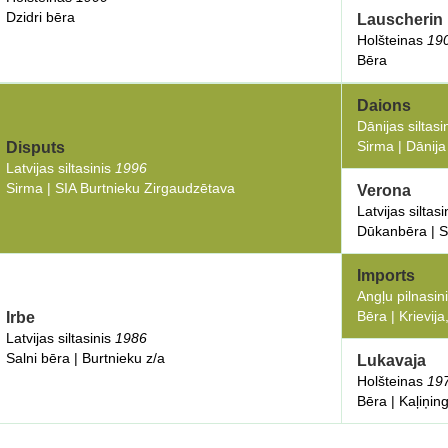
Dzidri bēra
Lauscherin
Holšteinas
19
Bēra
Daions
Dānijas siltasi
Sirma | Dānija
Disputs
Latvijas siltasinis
1996
Sirma | SIA Burtnieku Zirgaudzētava
Verona
Latvijas siltas
Dūkanbēra | S
Imports
Angļu pilnasin
Bēra | Krievij
Irbe
Latvijas siltasinis
1986
Salni bēra | Burtnieku z/a
Lukavaja
Holšteinas
19
Bēra | Kaļiņin