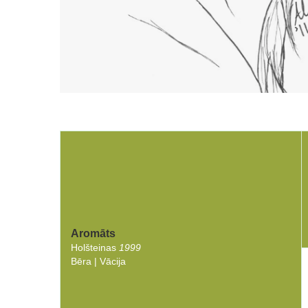
Aromāts
Holšteinas
1999
Bēra | Vācija