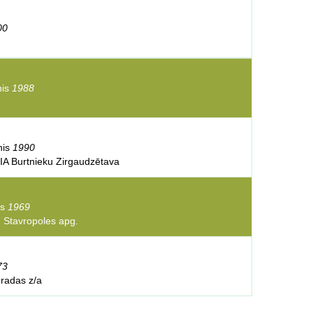
00
nis
1988
inis
1990
IA Burtnieku Zirgaudzētava
is
1969
a, Stavropoles apg.
73
gradas z/a