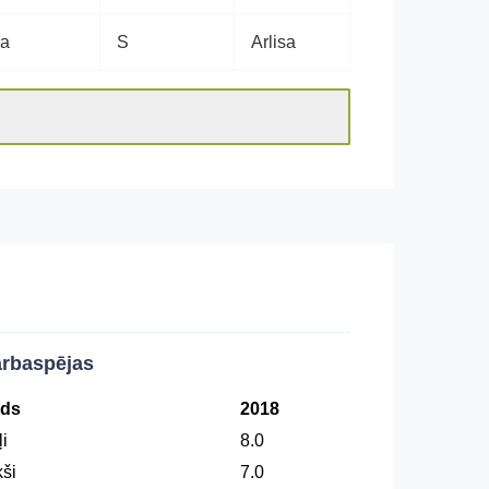
ra
S
Arlisa
rbaspējas
ds
2018
i
8.0
kši
7.0