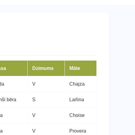
āsa
Dzimums
Māte
da
V
Chajza
ši bēra
S
Larlina
ra
V
Choise
ra
V
Provera