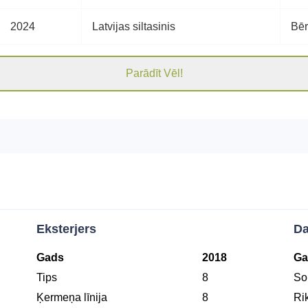
2024
Latvijas siltasinis
Bē
Parādīt Vēl!
Eksterjers
Da
Gads
2018
Ga
Tips
8
Soļ
Ķermeņa līnija
8
Ri