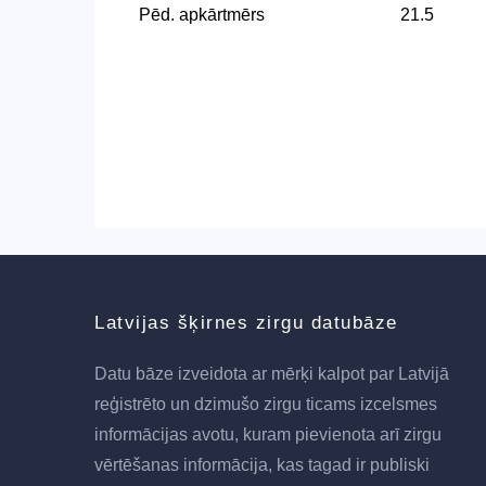
Pēd. apkārtmērs
21.5
Latvijas šķirnes zirgu datubāze
Datu bāze izveidota ar mērķi kalpot par Latvijā
reģistrēto un dzimušo zirgu ticams izcelsmes
informācijas avotu, kuram pievienota arī zirgu
vērtēšanas informācija, kas tagad ir publiski