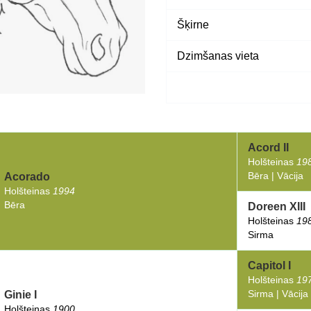
Šķirne
Dzimšanas vieta
Acord II
Holšteinas
19
Bēra | Vācija
Acorado
Holšteinas
1994
Bēra
Doreen XIII
Holšteinas
19
Sirma
Capitol I
Holšteinas
19
Sirma | Vācija
Ginie I
Holšteinas
1900