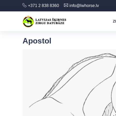
+371 2 838 8360
info@lwhorse.lv
Z
Apostol