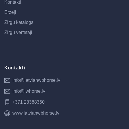
Kontakti
Ērzeļi
Zirgu katalogs
Zirgu vērtētāji
Kontakti
info@latvianwbhorse.lv
info@lwhorse.lv
+371 28388360
www.latvianwbhorse.lv