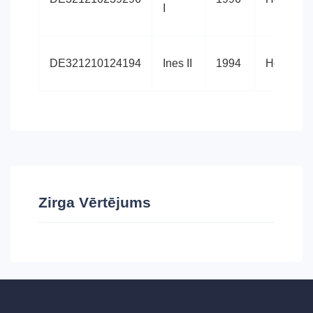
I
DE321210124194
Ines II
1994
Holštein
Zirga Vērtējums