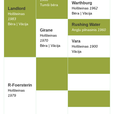
Warthburg
Tumši bēra
Holšteinas
1962
Landlord
Bēra | Vācija
Holšteinas
1983
Bēra | Vācija
Rushing Water
Angļu pilnasinis
1960
Girane
Holšteinas
1970
Vara
Bēra | Vācija
Holšteinas
1900
Vācija
R-Foersterin
Holšteinas
1979