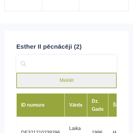
Esther II
pēcnācēji (2)
Meklēt
Dz.
ID numurs
Vārds
Šķirne
Gads
Laika
DE321210239296
1996
Holštein