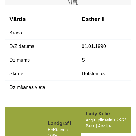
Vārds
Esther II
Krāsa
---
D/Z datums
01.01.1990
Dzimums
S
Šķirne
Holšteinas
Dzimšanas vieta
Lady Killer
Angļu pilnasinis
1961
Landgraf I
Bēra | Anglija
Holšteinas
1966