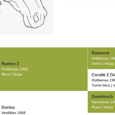
Raimond
Holšteinas
19
Sirma | Vācija
Ramiro Z
Holšteinas
1965
Bēra | Vācija
Coralle Z (V
Holšteinas
19
Tumši bēra | V
Damhirsch
Hanoveras
19
Ruda | Vācija
Dorina
Vestfāles
1968