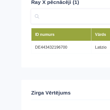
Ray X
pēcnācēji (1)
ID numurs
Vārds
DE443432196700
Latizio
Zirga Vērtējums