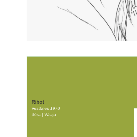
Ribot
Vestfāles
1978
Bēra | Vācija