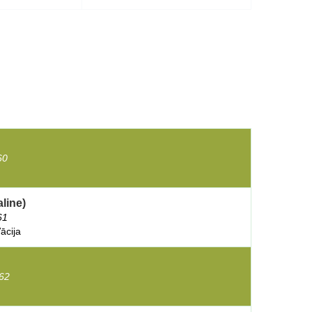
60
aline)
61
ācija
62