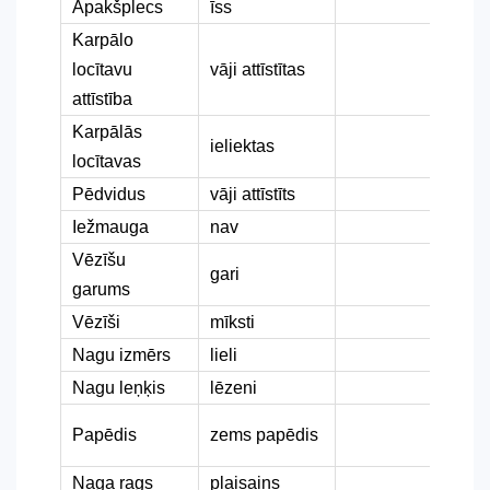
Apakšplecs
īss
Karpālo
locītavu
vāji attīstītas
attīstība
Karpālās
ieliektas
locītavas
Pēdvidus
vāji attīstīts
Iežmauga
nav
Vēzīšu
gari
garums
Vēzīši
mīksti
Nagu izmērs
lieli
Nagu leņķis
lēzeni
Papēdis
zems papēdis
Naga rags
plaisains