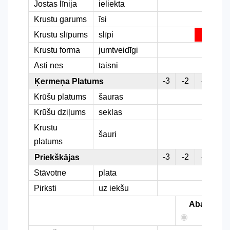
Jostas līnija
ieliekta
Krustu garums
īsi
Krustu slīpums
slīpi
Krustu forma
jumtveidīgi
Asti nes
taisni
-3
-2
-1
0
Ķermeņa Platums
Krūšu platums
šauras
Krūšu dziļums
seklas
Krustu
šauri
platums
-3
-2
-1
0
Priekškājas
Stāvotne
plata
Pirksti
uz iekšu
Abas