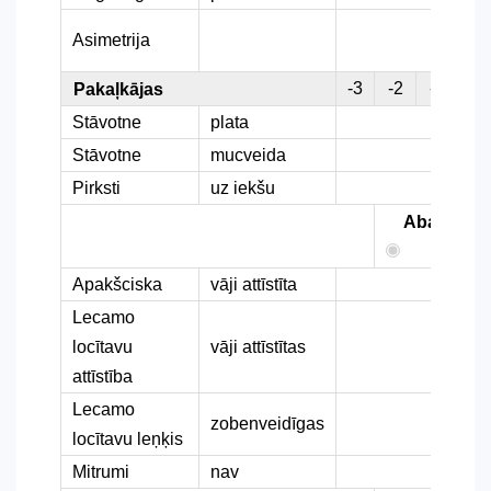
Asimetrija
-3
-2
-1
0
Pakaļkājas
Stāvotne
plata
Stāvotne
mucveida
Pirksti
uz iekšu
Abas
Apakšciska
vāji attīstīta
Lecamo
locītavu
vāji attīstītas
attīstība
Lecamo
zobenveidīgas
locītavu leņķis
Mitrumi
nav