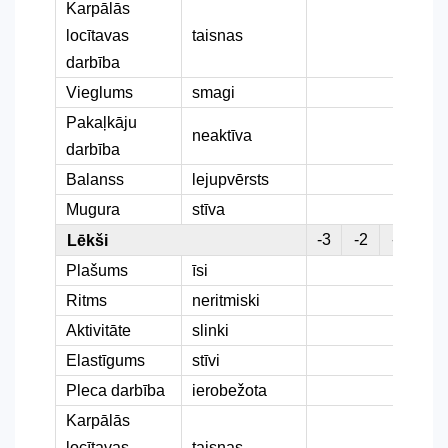
Karpālās
locītavas
taisnas
darbība
Vieglums
smagi
Pakaļkāju
neaktīva
darbība
Balanss
lejupvērsts
Mugura
stīva
-3
-2
-1
0
Lēkši
Plašums
īsi
Ritms
neritmiski
Aktivitāte
slinki
Elastīgums
stīvi
Pleca darbība
ierobežota
Karpālās
locītavas
taisnas