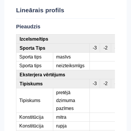
Lineārais profils
Pieaudzis
Izcelsme/tips
-3
-2
-1
0
Sporta Tips
Sporta tips
masīvs
Sporta tips
neizteiksmīgs
Eksterjera vērtējums
-3
-2
-1
0
Tipiskums
pretējā
Tipiskums
dzimuma
pazīmes
Konstitūcija
mitra
Konstitūcija
rupja