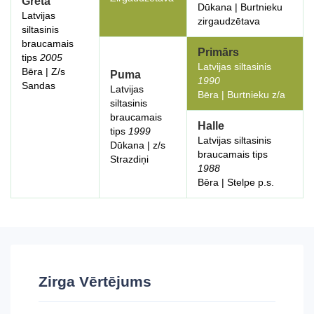
Grēta
Dūkana | Burtnieku
Latvijas
zirgaudzētava
siltasinis
braucamais
Primārs
tips
2005
Latvijas siltasinis
Bēra | Z/s
Puma
1990
Sandas
Latvijas
Bēra | Burtnieku z/a
siltasinis
braucamais
Halle
tips
1999
Latvijas siltasinis
Dūkana | z/s
braucamais tips
Strazdiņi
1988
Bēra | Stelpe p.s.
Zirga Vērtējums