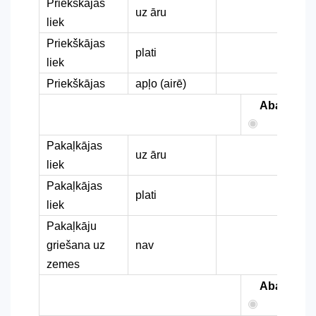
Priekškājas
uz āru
liek
Priekškājas
plati
liek
Priekškājas
apļo (airē)
Abas
Pakaļkājas
uz āru
liek
Pakaļkājas
plati
liek
Pakaļkāju
griešana uz
nav
zemes
Abas