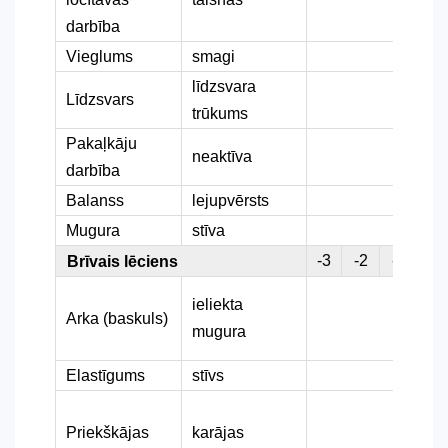
darbība
Vieglums
smagi
līdzsvara
Līdzsvars
trūkums
Pakaļkāju
neaktīva
darbība
Balanss
lejupvērsts
Mugura
stīva
-3
-2
-1
0
Brīvais lēciens
ieliekta
Arka (baskuls)
mugura
Elastīgums
stīvs
Priekškājas
karājas