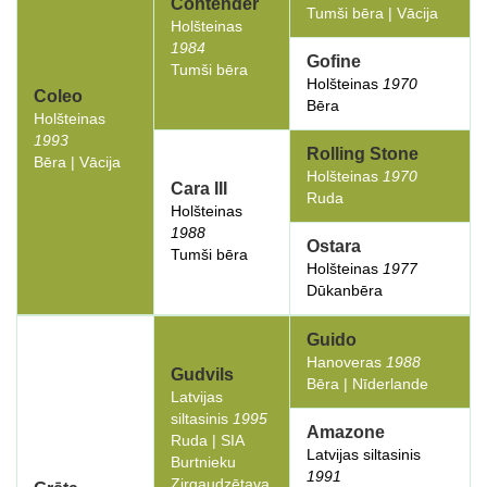
Contender
Tumši bēra | Vācija
Holšteinas
1984
Gofine
Tumši bēra
Holšteinas
1970
Coleo
Bēra
Holšteinas
1993
Rolling Stone
Bēra | Vācija
Holšteinas
1970
Cara III
Ruda
Holšteinas
1988
Ostara
Tumši bēra
Holšteinas
1977
Dūkanbēra
Guido
Hanoveras
1988
Gudvils
Bēra | Nīderlande
Latvijas
siltasinis
1995
Amazone
Ruda | SIA
Latvijas siltasinis
Burtnieku
1991
Zirgaudzētava