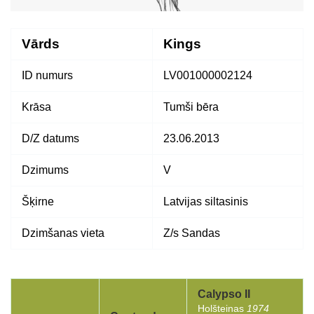
Vārds
Kings
ID numurs
LV001000002124
Krāsa
Tumši bēra
D/Z datums
23.06.2013
Dzimums
V
Šķirne
Latvijas siltasinis
Dzimšanas vieta
Z/s Sandas
Calypso II
Holšteinas
1974