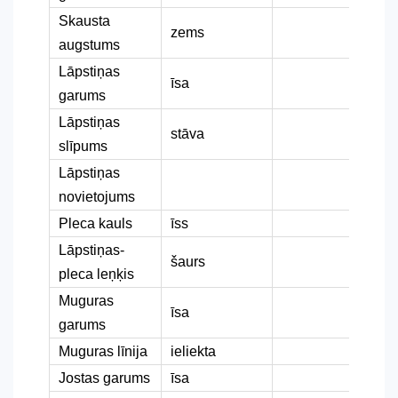
Skausta
zems
augstums
Lāpstiņas
īsa
garums
Lāpstiņas
stāva
slīpums
Lāpstiņas
novietojums
Pleca kauls
īss
Lāpstiņas-
šaurs
pleca leņķis
Muguras
īsa
garums
Muguras līnija
ieliekta
Jostas garums
īsa