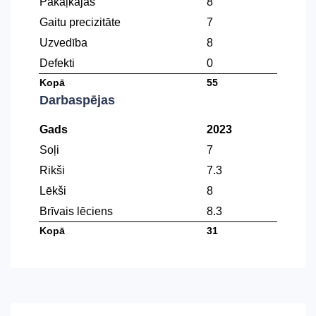
Pakaļkājas
8
Gaitu precizitāte
7
Uzvedība
8
Defekti
0
Kopā
55
Darbaspējas
Gads
2023
Soļi
7
Rikši
7.3
Lēkši
8
Brīvais lēciens
8.3
Kopā
31