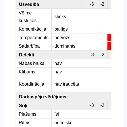
-3
-2
-1
0
Uzvedība
Vēlme
slinks
kustēties
Komunikācija
bailīgs
Temperaments
nervozs
Sadarbība
dominants
-3
-2
-1
0
Defekti
Nabas bruka
nav
Klibums
nav
Koordinācija
nav traucēta
Darbaspēju vērtējums
-3
-2
-1
0
Soļi
Plašums
īsi
Ritms
aritmiski