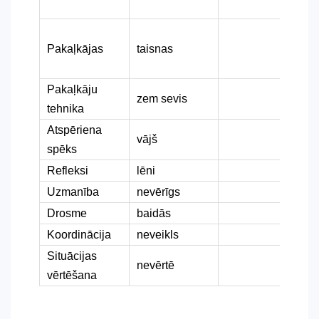
Pakaļkājas
taisnas
Pakaļkāju
zem sevis
tehnika
Atspēriena
vājš
spēks
Refleksi
lēni
Uzmanība
nevērīgs
Drosme
baidās
Koordinācija
neveikls
Situācijas
nevērtē
vērtēšana