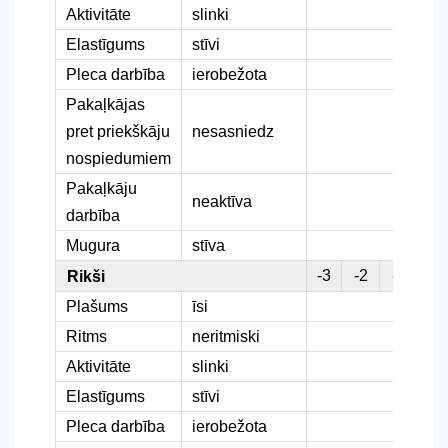
Aktivitāte
slinki
Elastīgums
stīvi
Pleca darbība
ierobežota
Pakaļkājas
pret priekškāju
nesasniedz
nospiedumiem
Pakaļkāju
neaktīva
darbība
Mugura
stīva
-3
-2
-1
0
Rikši
Plašums
īsi
Ritms
neritmiski
Aktivitāte
slinki
Elastīgums
stīvi
Pleca darbība
ierobežota