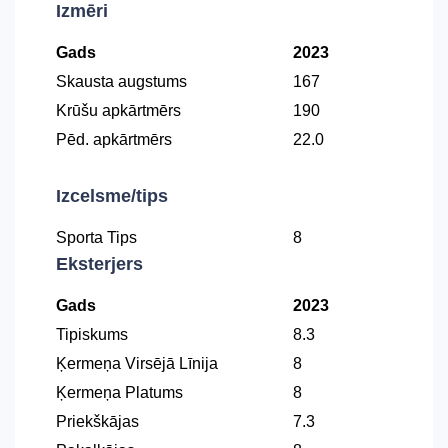
Izmēri
Gads
2023
Skausta augstums
167
Krūšu apkārtmērs
190
Pēd. apkārtmērs
22.0
Izcelsme/tips
Sporta Tips
8
Eksterjers
Gads
2023
Tipiskums
8.3
Ķermeņa Virsējā Līnija
8
Ķermeņa Platums
8
Priekškājas
7.3