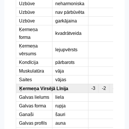
Uzbūve
neharmoniska
Uzbūve
nav pārbūvēta
Uzbūve
garkājaina
Ķermeņa
kvadrātveida
forma
Ķermeņa
lejupvērsts
vērsums
Kondīcija
pārbarots
Muskulatūra
vāja
Saites
vājas
-3
-2
-1
0
Ķermeņa Virsējā Līnija
Galvas lielums
liela
Galvas forma
rupja
Ganaši
šauri
Galvas profils
auna