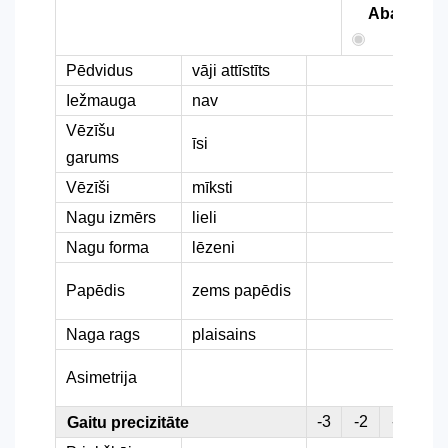
Abas
Pēdvidus
vāji attīstīts
Iežmauga
nav
Vēzīšu
īsi
garums
Vēzīši
mīksti
Nagu izmērs
lieli
Nagu forma
lēzeni
Papēdis
zems papēdis
Naga rags
plaisains
Asimetrija
-3
-2
-1
0
Gaitu precizitāte