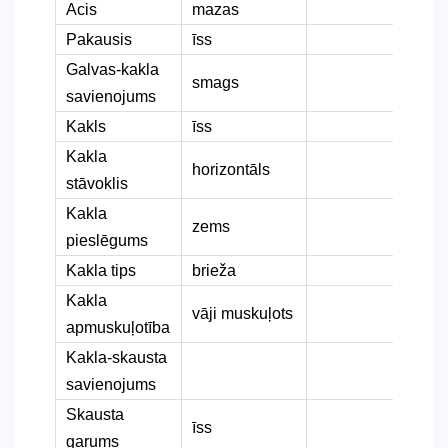
Acis
mazas
Pakausis
īss
Galvas-kakla
smags
savienojums
Kakls
īss
Kakla
horizontāls
stāvoklis
Kakla
zems
pieslēgums
Kakla tips
brieža
Kakla
vāji muskuļots
apmuskuļotība
Kakla-skausta
savienojums
Skausta
īss
garums