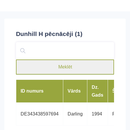
Dunhill H
pēcnācēji (1)
Meklēt
Dz.
ID numurs
Vārds
Šķirne
Gads
DE343438597694
Darling
1994
Reinze