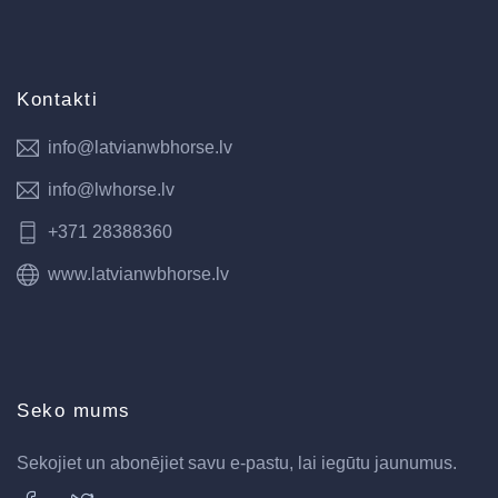
Kontakti
info@latvianwbhorse.lv
info@lwhorse.lv
+371 28388360
www.latvianwbhorse.lv
Seko mums
Sekojiet un abonējiet savu e-pastu, lai iegūtu jaunumus.