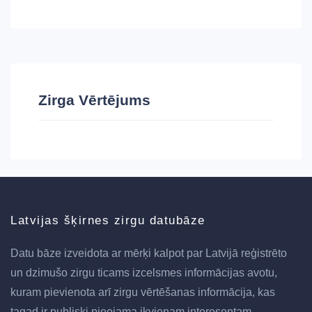
Zirga Vērtējums
Latvijas šķirnes zirgu datubāze
Datu bāze izveidota ar mērķi kalpot par Latvijā reģistrēto
un dzimušo zirgu ticams izcelsmes informācijas avotu,
kuram pievienota arī zirgu vērtēšanas informācija, kas
tagad ir publiski pieejama ikvienam interesentam.