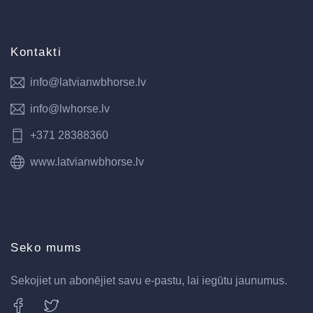
Kontakti
info@latvianwbhorse.lv
info@lwhorse.lv
+371 28388360
www.latvianwbhorse.lv
Seko mums
Sekojiet un abonējiet savu e-pastu, lai iegūtu jaunumus.