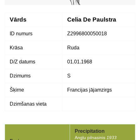
Vārds
Celia De Paulstra
ID numurs
Z2996800050018
Krāsa
Ruda
D/Z datums
01.01.1968
Dzimums
S
Šķirne
Francijas jājamzirgs
Dzimšanas vieta
Precipitation
Angļu pilnasinis
1933