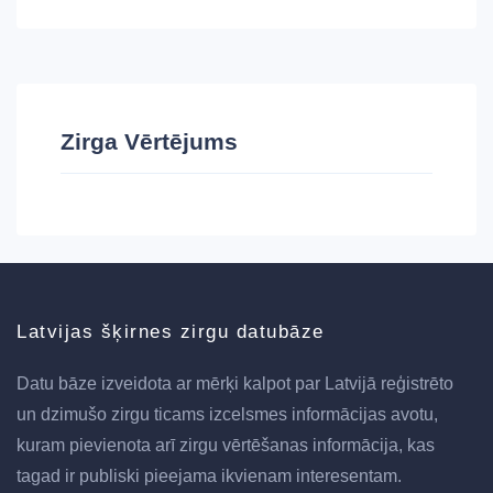
Zirga Vērtējums
Latvijas šķirnes zirgu datubāze
Datu bāze izveidota ar mērķi kalpot par Latvijā reģistrēto
un dzimušo zirgu ticams izcelsmes informācijas avotu,
kuram pievienota arī zirgu vērtēšanas informācija, kas
tagad ir publiski pieejama ikvienam interesentam.