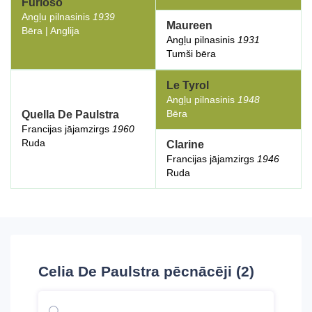
Furioso
Angļu pilnasinis
1939
Maureen
Bēra | Anglija
Angļu pilnasinis
1931
Tumši bēra
Le Tyrol
Angļu pilnasinis
1948
Bēra
Quella De Paulstra
Francijas jājamzirgs
1960
Ruda
Clarine
Francijas jājamzirgs
1946
Ruda
Celia De Paulstra
pēcnācēji (2)