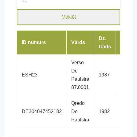
Meklēt
Dz.
ID numurs
Vārds
Šķirne
Gads
Verso
De
Francij
ESH23
1987
Paulstra
jājamzi
87.0001
Qredo
Francij
DE304047452182
De
1982
jājamzi
Paulstra