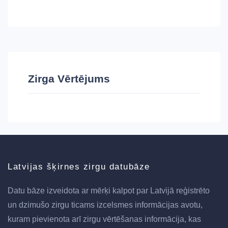
Zirga Vērtējums
Latvijas šķirnes zirgu datubāze
Datu bāze izveidota ar mērķi kalpot par Latvijā reģistrēto
un dzimušo zirgu ticams izcelsmes informācijas avotu,
kuram pievienota arī zirgu vērtēšanas informācija, kas