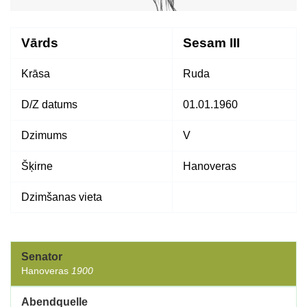
Vārds
Sesam III
Krāsa
Ruda
D/Z datums
01.01.1960
Dzimums
V
Šķirne
Hanoveras
Dzimšanas vieta
Senator
Hanoveras
1900
Abendquelle