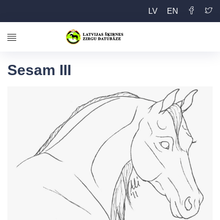
LV
EN
Sesam III