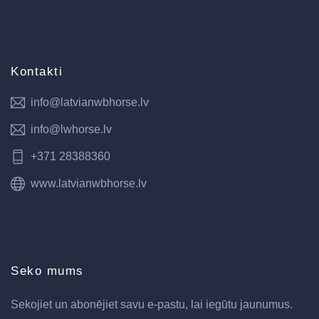
Kontakti
info@latvianwbhorse.lv
info@lwhorse.lv
+371 28388360
www.latvianwbhorse.lv
Seko mums
Sekojiet un abonējiet savu e-pastu, lai iegūtu jaunumus.