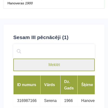
Hanoveras
1900
Sesam III
pēcnācēji (1)
Meklēt
Dz.
ID numurs
Vārds
Šķirne
Gads
316987166
Serena
1966
Hanoveras