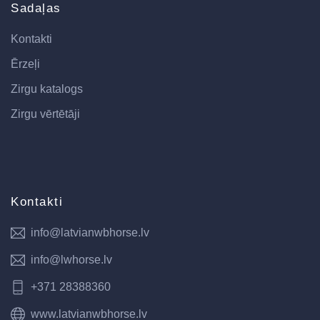
Sadaļas
Kontakti
Ērzeļi
Zirgu katalogs
Zirgu vērtētāji
Kontakti
info@latvianwbhorse.lv
info@lwhorse.lv
+371 28388360
www.latvianwbhorse.lv