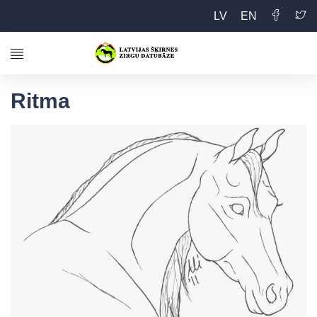
LV
EN
Ritma