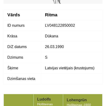
Vārds
Ritma
ID numurs
LV048122850002
Krāsa
Dūkana
D/Z datums
26.03.1990
Dzimums
S
Šķirne
Latvijas vietējais (krustojums)
Dzimšanas vieta
Ludolfs
Lohengrün
Holšteinas
Holšteinas
1900