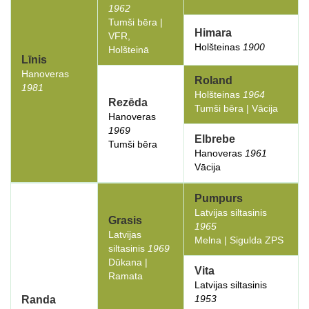
1962
Tumši bēra |
Himara
VFR,
Holšteinas
1900
Holšteinā
Līnis
Hanoveras
Roland
1981
Holšteinas
1964
Rezēda
Tumši bēra | Vācija
Hanoveras
1969
Elbrebe
Tumši bēra
Hanoveras
1961
Vācija
Pumpurs
Latvijas siltasinis
Grasis
1965
Latvijas
Melna | Sigulda ZPS
siltasinis
1969
Dūkana |
Vita
Ramata
Latvijas siltasinis
1953
Randa