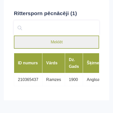
Rittersporn
pēcnācēji (1)
Meklēt
Dz.
ID numurs
Vārds
Šķirne
Gads
210365437
Ramzes
1900
Angloarābs