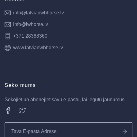
info@latvianwbhorse.lv
info@lwhorse.lv
+371 28388360
www.latvianwbhorse.lv
Seko mums
Sekojiet un abonējiet savu e-pastu, lai iegūtu jaunumus.