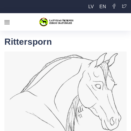
LV
EN
Rittersporn