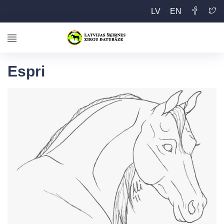
LV
EN
Espri