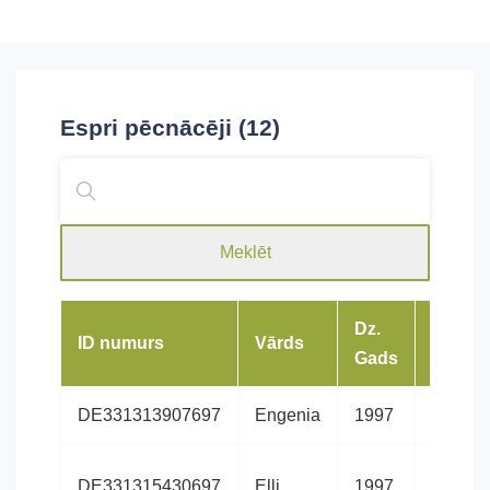
Espri
pēcnācēji (12)
Meklēt
Dz.
ID numurs
Vārds
Šķirne
Gads
DE331313907697
Engenia
1997
Hanove
DE331315430697
Elli
1997
Hanove