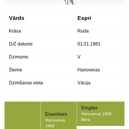
Vārds
Espri
Krāsa
Ruda
D/Z datums
01.01.1981
Dzimums
V
Šķirne
Hanoveras
Dzimšanas vieta
Vācija
Einglas
Hanoveras
1958
Eisenherz
Bēra
Hanoveras
1968