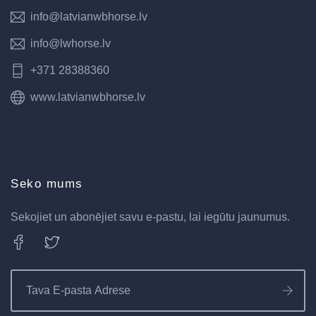
info@latvianwbhorse.lv
info@lwhorse.lv
+371 28388360
www.latvianwbhorse.lv
Seko mums
Sekojiet un abonējiet savu e-pastu, lai iegūtu jaunumus.