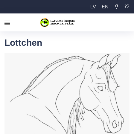
LV
EN
Lottchen