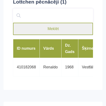
Lottchen
pēcnācēji (1)
Meklēt
Dz.
ID numurs
Vārds
Šķirne
Gads
410182068
Renaldo
1968
Vestfāles