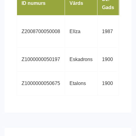
ID numurs
Vārds
Šķirn
Gads
Z2008700050008
Elīza
1987
Holšt
Latvi
Z1000000050197
Eskadrons
1900
siltas
Z1000000050675
Etalons
1900
Traķ