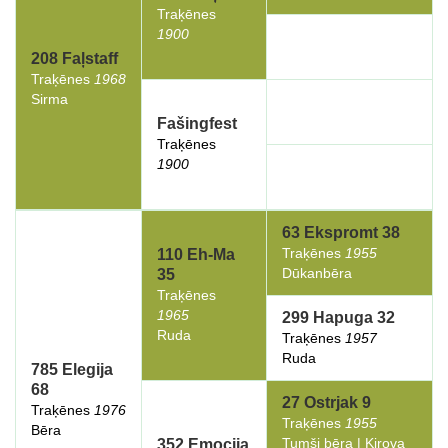
Traķēnes
1900
208 Faļstaff
Traķēnes
1968
Sirma
Fašingfest
Traķēnes
1900
63 Ekspromt 38
Traķēnes
1955
110 Eh-Ma
Dūkanbēra
35
Traķēnes
1965
299 Hapuga 32
Ruda
Traķēnes
1957
Ruda
785 Elegija
68
27 Ostrjak 9
Traķēnes
1976
Traķēnes
1955
Bēra
Tumši bēra | Kirova
352 Emocija