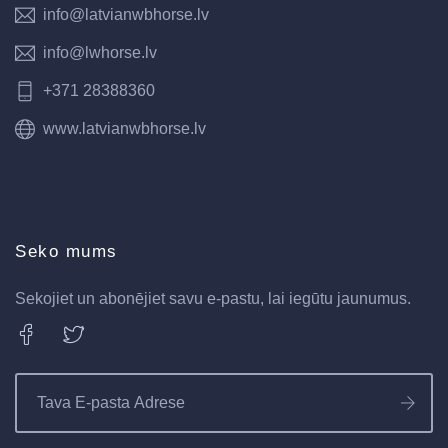
info@latvianwbhorse.lv
info@lwhorse.lv
+371 28388360
www.latvianwbhorse.lv
Seko mums
Sekojiet un abonējiet savu e-pastu, lai iegūtu jaunumus.