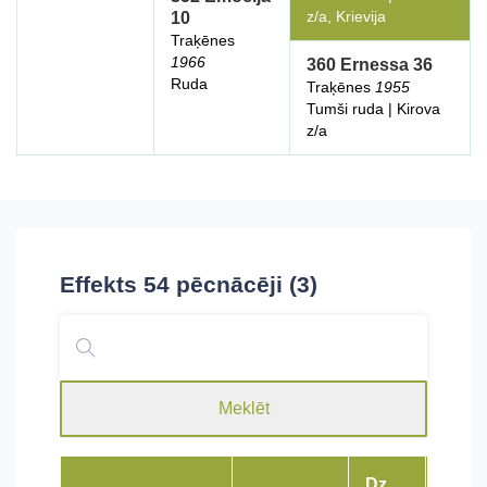
z/a, Krievija
10
Traķēnes
1966
360 Ernessa 36
Ruda
Traķēnes
1955
Tumši ruda | Kirova
z/a
Effekts 54
pēcnācēji (3)
Meklēt
Dz.