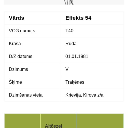
Vārds
Effekts 54
VCG numurs
T40
Krāsa
Ruda
D/Z datums
01.01.1981
Dzimums
V
Šķirne
Traķēnes
Dzimšanas vieta
Krievija, Kirova z/a
Altčezeļ