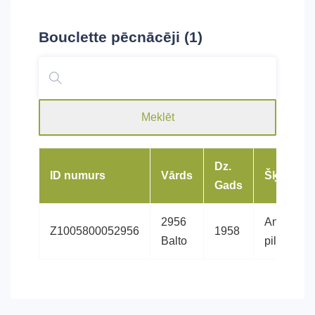
Bouclette
pēcnācēji (1)
Meklēt
Dz.
ID numurs
Vārds
Šķirne
Gads
2956
Angļu
Z1005800052956
1958
Balto
pilnasinis