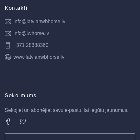
Kontakti
info@latvianwbhorse.lv
info@lwhorse.lv
+371 28388360
www.latvianwbhorse.lv
Seko mums
Sekojiet un abonējiet savu e-pastu, lai iegūtu jaunumus.